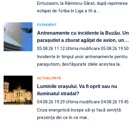
Entuziasm, la Râmnicu-Sărat, după reprimirea
echipei de fotba în Liga a III-a.…
EVENIMENT
Antrenamente cu incidente la Buzău. Un
parașutist a zburat agățat de avion, un
…
05.08.26 11:12
Ultima modificare 05.08.26 19:50
Incidente în timpul unor antrenamente pentru
parașutism, desfășurate zilele acestea la
…
ACTUALITATE
Luminile orașului. Va fi oprit sau nu
iluminatul stradal?
04.08.26 19:29
Ultima modificare 04.08.26 19:45
Criza energetică începe să-și facă simțită
prezența din ce în ce mai…