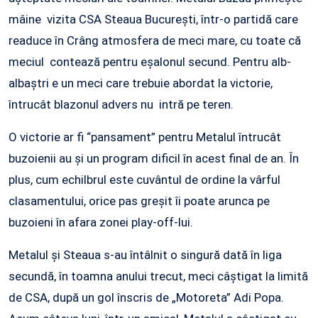
mâine vizita CSA Steaua București, într-o partidă care
readuce în Crâng atmosfera de meci mare, cu toate că
meciul contează pentru eșalonul secund. Pentru alb-
albaștri e un meci care trebuie abordat la victorie,
întrucât blazonul advers nu intră pe teren.
O victorie ar fi “pansament” pentru Metalul întrucât
buzoienii au și un program dificil în acest final de an. În
plus, cum echilbrul este cuvântul de ordine la vârful
clasamentului, orice pas greșit îi poate arunca pe
buzoieni în afara zonei play-off-lui.
Metalul și Steaua s-au întâlnit o singură dată în liga
secundă, în toamna anului trecut, meci câștigat la limită
de CSA, după un gol înscris de „Motoreta” Adi Popa.