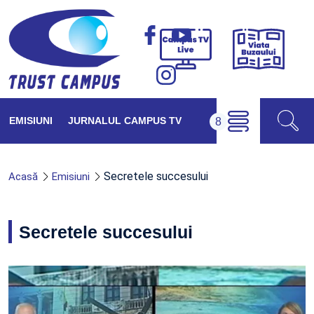
Viața
Campus
Buzăul
TV
Live
EMISIUNI
JURNALUL CAMPUS TV
Secretele succesului
Acasă
Emisiuni
Secretele succesului