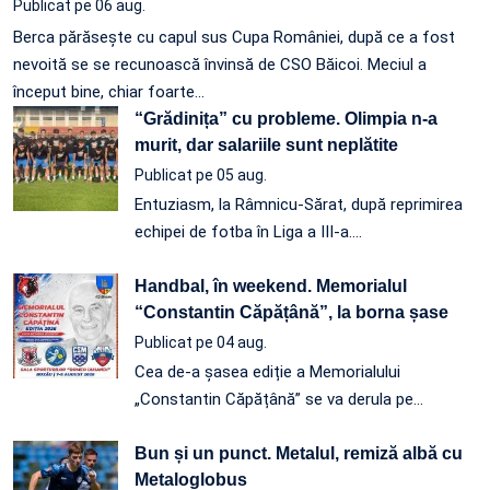
Publicat pe 06 aug.
Berca părăsește cu capul sus Cupa României, după ce a fost
nevoită se se recunoască învinsă de CSO Băicoi. Meciul a
început bine, chiar foarte…
“Grădinița” cu probleme. Olimpia n-a
murit, dar salariile sunt neplătite
Publicat pe 05 aug.
Entuziasm, la Râmnicu-Sărat, după reprimirea
echipei de fotba în Liga a III-a.…
Handbal, în weekend. Memorialul
“Constantin Căpățână”, la borna șase
Publicat pe 04 aug.
Cea de-a șasea ediție a Memorialului
„Constantin Căpățână” se va derula pe…
Bun și un punct. Metalul, remiză albă cu
Metaloglobus