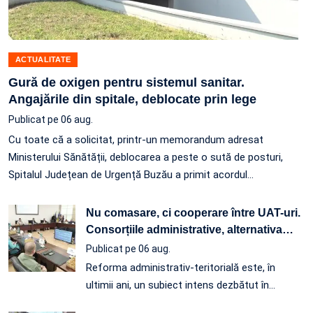
ACTUALITATE
Gură de oxigen pentru sistemul sanitar.
Angajările din spitale, deblocate prin lege
Publicat pe 06 aug.
Cu toate că a solicitat, printr-un memorandum adresat
Ministerului Sănătății, deblocarea a peste o sută de posturi,
Spitalul Județean de Urgență Buzău a primit acordul…
Nu comasare, ci cooperare între UAT-uri.
Consorțiile administrative, alternativa
…
Publicat pe 06 aug.
Reforma administrativ-teritorială este, în
ultimii ani, un subiect intens dezbătut în
…