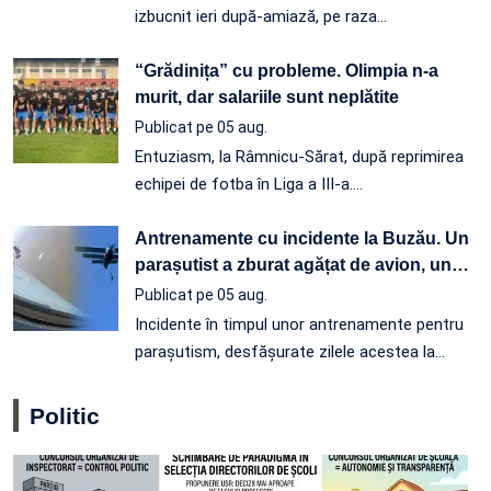
izbucnit ieri după-amiază, pe raza…
“Grădinița” cu probleme. Olimpia n-a
murit, dar salariile sunt neplătite
Publicat pe 05 aug.
Entuziasm, la Râmnicu-Sărat, după reprimirea
echipei de fotba în Liga a III-a.…
Antrenamente cu incidente la Buzău. Un
parașutist a zburat agățat de avion, un
…
Publicat pe 05 aug.
Incidente în timpul unor antrenamente pentru
parașutism, desfășurate zilele acestea la
…
Politic