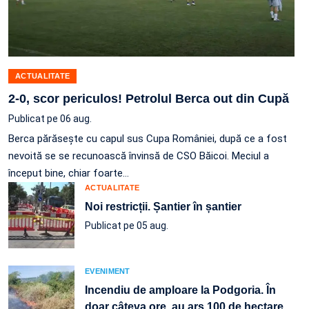
ACTUALITATE
2-0, scor periculos! Petrolul Berca out din Cupă
Publicat pe 06 aug.
Berca părăsește cu capul sus Cupa României, după ce a fost
nevoită se se recunoască învinsă de CSO Băicoi. Meciul a
început bine, chiar foarte…
ACTUALITATE
Noi restricții. Șantier în șantier
Publicat pe 05 aug.
EVENIMENT
Incendiu de amploare la Podgoria. În
doar câteva ore, au ars 100 de hectare
…