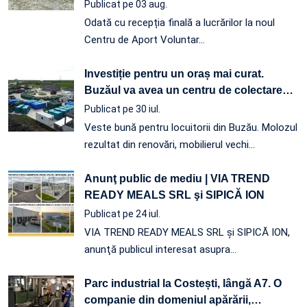
Publicat pe 03 aug.
Odată cu recepția finală a lucrărilor la noul
Centru de Aport Voluntar…
Investiție pentru un oraș mai curat.
Buzăul va avea un centru de colectare
…
Publicat pe 30 iul.
Veste bună pentru locuitorii din Buzău. Molozul
rezultat din renovări, mobilierul vechi…
Anunţ public de mediu | VIA TREND
READY MEALS SRL şi SIPICĂ ION
Publicat pe 24 iul.
VIA TREND READY MEALS SRL şi SIPICĂ ION,
anunţă publicul interesat asupra…
Parc industrial la Costești, lângă A7. O
companie din domeniul apărării,
…