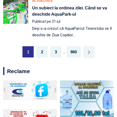
ACTUALITATE
Un subiect la ordinea zilei. Când se va
deschide AquaPark-ul
Publicat pe 31 iul.
Deși s-a crezut că AquaParcul Tineretului va fi
deschis de Ziua Copiilor…
…
1
2
3
860
Reclame