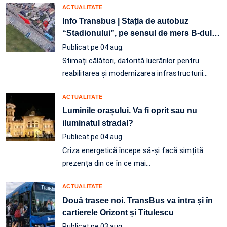
ACTUALITATE
Info Transbus | Stația de autobuz
“Stadionului”, pe sensul de mers B-dul
…
Publicat pe 04 aug.
Stimați călători, datorită lucrărilor pentru
reabilitarea și modernizarea infrastructurii
…
ACTUALITATE
Luminile orașului. Va fi oprit sau nu
iluminatul stradal?
Publicat pe 04 aug.
Criza energetică începe să-și facă simțită
prezența din ce în ce mai…
ACTUALITATE
Două trasee noi. TransBus va intra și în
cartierele Orizont și Titulescu
Publicat pe 03 aug.