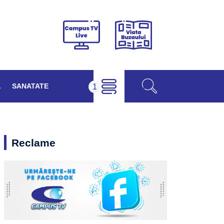
Viața
Campus
Buzăului
TV
Live
L
SANATATE
Reclame