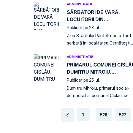
ADMINISTRATIE
SĂRBĂTORI DE VARĂ.
LOCUITORII DIN
…
Publicat pe 28 iul.
Ziua Sfântului Pantelimon a fost
serbată în localitatea Cernăteşti.
ADMINISTRATIE
PRIMARUL COMUNEI CISLĂ
DUMITRU MITROIU,
…
Publicat pe 25 iul.
Dumitru Mitroiu, primarul social-
democrat al comunei Cislău, se
…
…
1
526
527