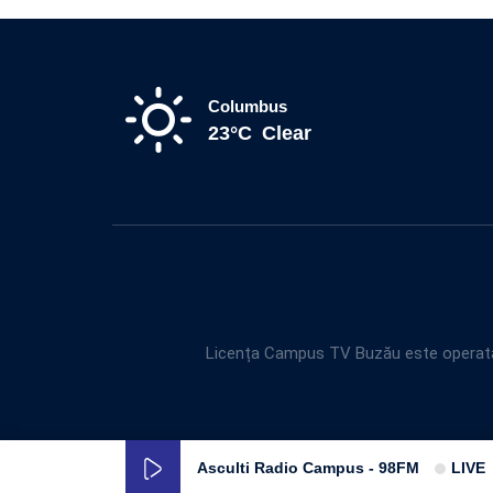
Columbus
23°C
Clear
Licența Campus TV Buzău este operată 
Asculti Radio Campus - 98FM
LIVE