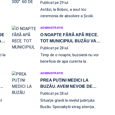
Publicat pe 29 iul.
Astăzi, la Boboc, a avut loc
ceremonia de absolvire a Şcolii
…
ADMINISTRATIE
DE
O NOAPTE FĂRĂ APĂ RECE.
A
…
TOT MUNICIPIUL BUZĂU VA
…
Publicat pe 28 iul.
i la
Timp de o noapte, buzoienii nu vor
beneficia de apa curenta la…
ADMINISTRATIE
PREA PUŢINI MEDICI LA
…
BUZĂU. AVEM NEVOIE DE
…
Publicat pe 28 iul.
at
Situaţie gravă la nivelul judeţului
Buzău. Specialiştii atrag atenţia
…