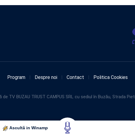
Program
Despre noi
Contact
Politica Cookies
de TV BUZAU TRUST CAMPUS SRL cu sediul în Buzău, Strada Pietroasel
Ascultă in Winamp