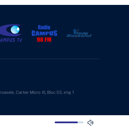
e, Cartier Micro III, Bloc D3, etaj 1.