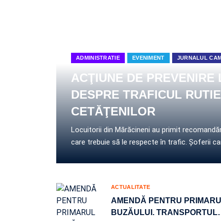
ADMINISTRATIE
EVENIMENT
JURNALUL CAM
ACŢIUNE DE PREVENIRE 
DESPRE TRAFICUL RUTIE
CETĂŢENILOR
Locuitorii din Mărăcineni au primit recomandări d
care trebuie să le respecte în trafic. Şoferii 
ACTUALITATE
AMENDĂ PENTRU PRIMAR
BUZĂULUI. TRANSPORTUL