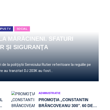
PUS TV
SOCIAL
LA MĂRĂCINENI. SFATURI
R ŞI SIGURANŢA
e la poliţiştii Serviciului Rutier referitoare la regulile pe
care au tranzitat DJ 203K au fost…
ADMINISTRATIE
UL
PROMOŢIA „CONSTANTIN
…
BRÂNCOVEANU 300”. 60 DE
…