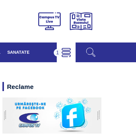
Viața
Campus
Buzăului
TV
Live
L
SANATATE
Reclame