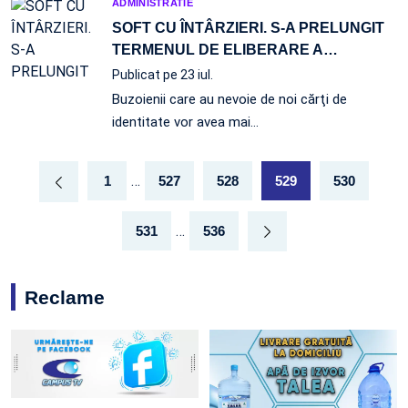
ADMINISTRATIE
SOFT CU ÎNTÂRZIERI. S-A PRELUNGIT
TERMENUL DE ELIBERARE A
…
Publicat pe 23 iul.
Buzoienii care au nevoie de noi cărţi de
identitate vor avea mai…
…
1
527
528
529
530
…
531
536
Reclame