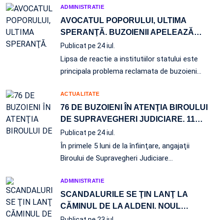
ADMINISTRATIE
AVOCATUL POPORULUI, ULTIMA
SPERANŢĂ. BUZOIENII APELEAZĂ
…
Publicat pe 24 iul.
Lipsa de reactie a institutiilor statului este
principala problema reclamata de buzoieni…
ACTUALITATE
76 DE BUZOIENI ÎN ATENŢIA BIROULUI
DE SUPRAVEGHERI JUDICIARE. 11
…
Publicat pe 24 iul.
În primele 5 luni de la înfiinţare, angajaţii
Biroului de Supravegheri Judiciare…
ADMINISTRATIE
SCANDALURILE SE ŢIN LANŢ LA
CĂMINUL DE LA ALDENI. NOUL
…
Publicat pe 23 iul.