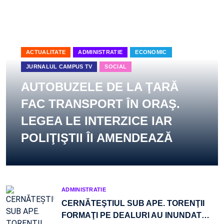
ACTUALITATE
ADMINISTRATIE
ECONOMIC
JURNALUL CAMPUS TV
SOCIAL
AUTOBUZELE DE LA ŢARĂ
FAC TRANSPORT ÎN ORAŞ.
LEGEA LE INTERZICE IAR
POLIŢIŞTII ÎI AMENDEAZĂ
ADMINISTRATIE
CERNĂTEŞTIUL SUB APE. TORENŢII
FORMAŢI PE DEALURI AU INUNDAT
…