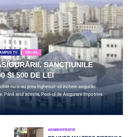
AMPUS TV
SOCIAL
SIGURĂRII. SANCŢIUNILE
 SI 500 DE LEI
mobile nu s-au prea înghesuit să încheie asigurări
ege. Până anul acesta, Pool-ul de Asigurare împotriva
ADMINISTRATIE