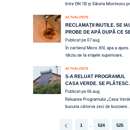
între DN 1B şi Sărata Monteoru pr
ACTUALITATE
RECLAMAŢII INUTILE. SE IA
PROBE DE APĂ DUPĂ CE S
Publicat pe 07 aug.
În cartierul Micro XIV, apa a ajuns
târziu iar la etajele superioare…
ACTUALITATE
S-A RELUAT PROGRAMUL
CASA VERDE. SE PLĂTESC
Publicat pe 06 aug.
Reluarea Programului „Casa Verd
bucuria câtorva zeci de buzoieni.
…
1
524
525