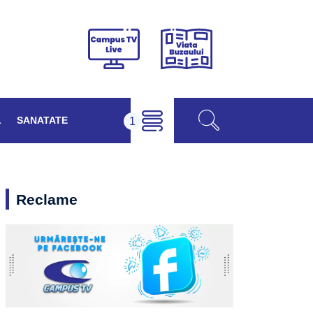
Viața
Campus
Buzăului
TV
Live
L
SANATATE
Reclame