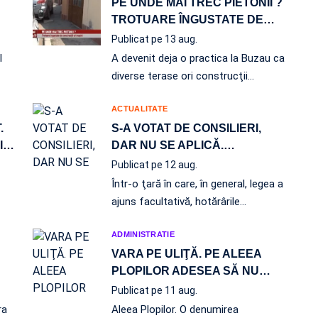
PE UNDE MAI TREC PIETONII ?
TROTUARE ÎNGUSTATE DE
…
Publicat pe 13 aug.
l
A devenit deja o practica la Buzau ca
diverse terase ori construcţii…
ACTUALITATE
.
S-A VOTAT DE CONSILIERI,
I
…
DAR NU SE APLICĂ.
…
Publicat pe 12 aug.
Într-o ţară în care, în general, legea a
ajuns facultativă, hotărârile
…
ADMINISTRATIE
VARA PE ULIŢĂ. PE ALEEA
PLOPILOR ADESEA SĂ NU
…
Publicat pe 11 aug.
ra
Aleea Plopilor. O denumirea