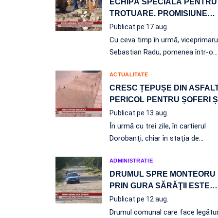
ECHIPĂ SPECIALĂ PENTRU
TROTUARE. PROMISIUNE
…
Publicat pe 17 aug.
Cu ceva timp în urmă, viceprimaru
Sebastian Radu, pomenea într-o
…
ACTUALITATE
CRESC ȚEPUȘE DIN ASFALT
PERICOL PENTRU ȘOFERI Ș
Publicat pe 13 aug.
În urmă cu trei zile, în cartierul
Dorobanţi, chiar în staţia de…
ADMINISTRATIE
DRUMUL SPRE MONTEORU
PRIN GURA SĂRĂŢII ESTE
…
Publicat pe 12 aug.
Drumul comunal care face legătu