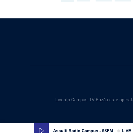
Licența Campus TV Buzău este operată 
Asculti Radio Campus - 98FM
LIVE