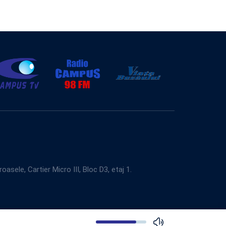
e, Cartier Micro III, Bloc D3, etaj 1.