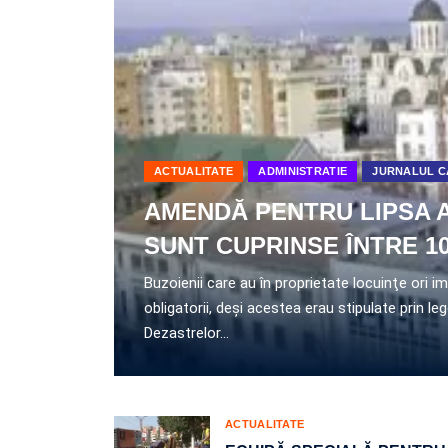
ACTUALITATE
ADMINISTRATIE
JURNALUL C
AMENDĂ PENTRU LIPSA A
SUNT CUPRINSE ÎNTRE 100
Buzoienii care au în proprietate locuinţe ori i
obligatorii, deşi acestea erau stipulate prin l
Dezastrelor…
ACTUALITATE