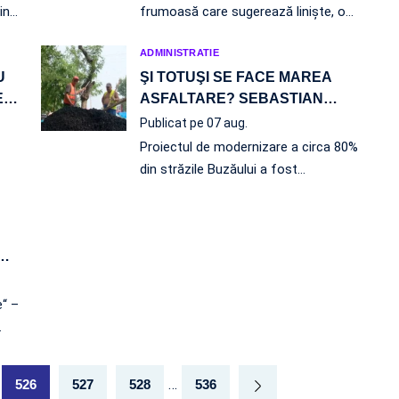
in…
frumoasă care sugerează linişte, o
…
ADMINISTRATIE
U
ŞI TOTUŞI SE FACE MAREA
E
…
ASFALTARE? SEBASTIAN
…
Publicat pe 07 aug.
Proiectul de modernizare a circa 80%
din străzile Buzăului a fost
…
…
e“ –
…
…
526
527
528
536