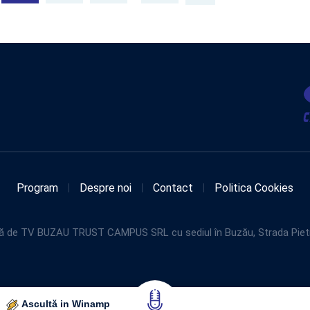
Program
Despre noi
Contact
Politica Cookies
de TV BUZAU TRUST CAMPUS SRL cu sediul în Buzău, Strada Pietroasel
Ascultă in Winamp