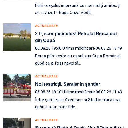
Edilii orașului, împreună cu mai mulți arhitecți
au revăzut strada Cuza Vodă…
ACTUALITATE
2-0, scor periculos! Petrolul Berca out
din Cupă
06.08.26 18:40
Ultima modificare 06.08.26 18:49
Berca părăsește cu capul sus Cupa României,
după ce a fost nevoită…
ACTUALITATE
Noi restricții. Șantier în șantier
05.08.26 19:10
Ultima modificare 06.08.26 11:43
Între șantierele Averescu și Stadionului a mai
apărut și un punct de…
ACTUALITATE
Se repară Platoul Dacia. Vor fi înlocuite și