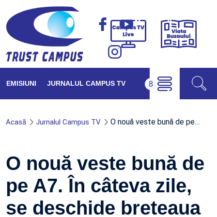
Viața
Campus
Buzăul
TV
Live
EMISIUNI
JURNALUL CAMPUS TV
O nouă veste bună de pe…
Acasă
Jurnalul Campus TV
O nouă veste bună de
pe A7. În câteva zile,
se deschide breteaua