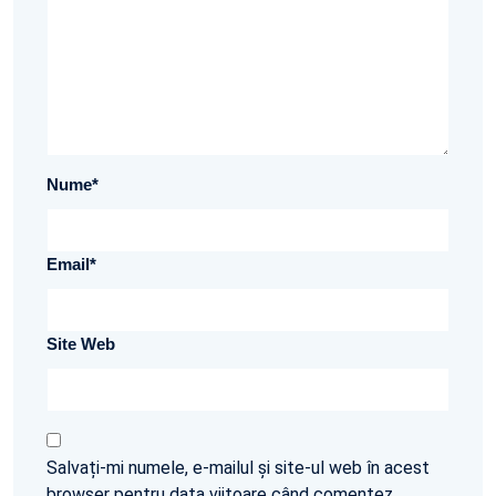
Nume
*
Email
*
Site Web
Salvați-mi numele, e-mailul și site-ul web în acest
browser pentru data viitoare când comentez.