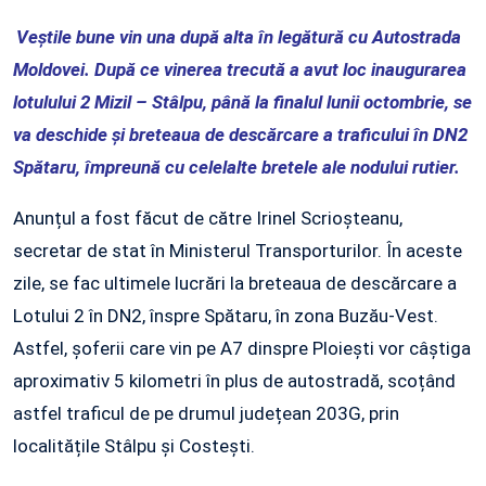
Veștile bune vin una după alta în legătură cu Autostrada
Moldovei. După ce vinerea trecută a avut loc inaugurarea
lotulului 2 Mizil – Stâlpu, până la finalul lunii octombrie, se
va deschide și breteaua de descărcare a traficului în DN2
Spătaru, împreună cu celelalte bretele ale nodului rutier.
Anunțul a fost făcut de către Irinel Scrioșteanu,
secretar de stat în Ministerul Transporturilor. În aceste
zile, se fac ultimele lucrări la breteaua de descărcare a
Lotului 2 în DN2, înspre Spătaru, în zona Buzău-Vest.
Astfel, șoferii care vin pe A7 dinspre Ploiești vor câștiga
aproximativ 5 kilometri în plus de autostradă, scoțând
astfel traficul de pe drumul județean 203G, prin
localitățile Stâlpu și Costești.