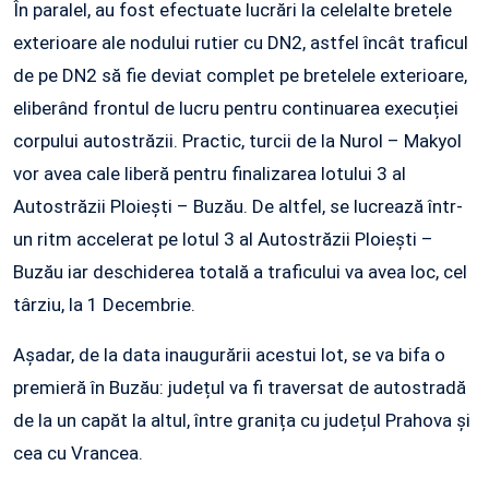
În paralel, au fost efectuate lucrări la celelalte bretele
exterioare ale nodului rutier cu DN2, astfel încât traficul
de pe DN2 să fie deviat complet pe bretelele exterioare,
eliberând frontul de lucru pentru continuarea execuției
corpului autostrăzii. Practic, turcii de la Nurol – Makyol
vor avea cale liberă pentru finalizarea lotului 3 al
Autostrăzii Ploiești – Buzău. De altfel, se lucrează într-
un ritm accelerat pe lotul 3 al Autostrăzii Ploiești –
Buzău iar deschiderea totală a traficului va avea loc, cel
târziu, la 1 Decembrie.
Așadar, de la data inaugurării acestui lot, se va bifa o
premieră în Buzău: județul va fi traversat de autostradă
de la un capăt la altul, între granița cu județul Prahova și
cea cu Vrancea.