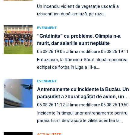
Un incendiu violent de vegetație uscată a
izbucnit ieri după-amiază, pe raza…
EVENIMENT
“Grădinița” cu probleme. Olimpia n-a
murit, dar salariile sunt neplătite
05.08.26 19:05
Ultima modificare 05.08.26 19:11
Entuziasm, la Râmnicu-Sărat, după reprimirea
echipei de fotba în Liga a III-a.…
EVENIMENT
Antrenamente cu incidente la Buzău. Un
parașutist a zburat agățat de avion, un
…
05.08.26 11:12
Ultima modificare 05.08.26 19:50
Incidente în timpul unor antrenamente pentru
parașutism, desfășurate zilele acestea la
…
ACTUALITATE