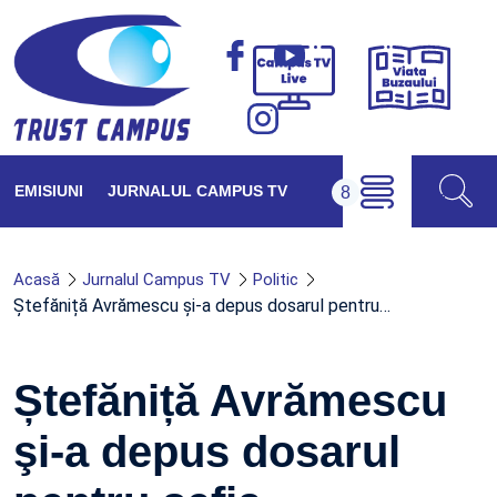
Viața
Campus
Buzăul
TV
Live
EMISIUNI
JURNALUL CAMPUS TV
Acasă
Jurnalul Campus TV
Politic
Ștefăniță Avrămescu şi-a depus dosarul pentru…
Ștefăniță Avrămescu
şi-a depus dosarul