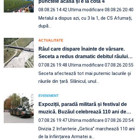
punctele acasă și e la cota 4
08.08.26 14:42
Ultima modificare 08.08.26 20:40
Metalul a dispus azi, cu 3 la 1, de CS Afumați,
după…
ACTUALITATE
Râul care dispare înainte de vărsare.
Seceta a redus dramatic debitul râului
…
07.08.26 19:48
Ultima modificare 07.08.26 20:55
Seceta afectează tot mai puternic lacurile și
râurile din țară. Slănicul, unul…
EVENIMENT
Expoziții, paradă militară și festival de
muzică. Buzăul celebrează 110 ani de
…
07.08.26 19:47
Ultima modificare 07.08.26 20:54
Divizia 2 Infanterie „Getica” marchează 110 ani
de la înființarea Armatei a…