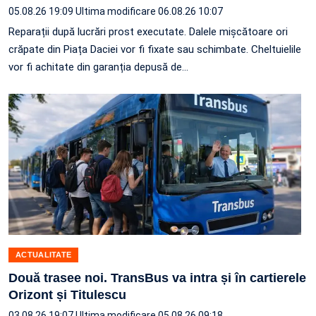
05.08.26 19:09
Ultima modificare 06.08.26 10:07
Reparații după lucrări prost executate. Dalele mișcătoare ori
crăpate din Piața Daciei vor fi fixate sau schimbate. Cheltuielile
vor fi achitate din garanția depusă de…
ACTUALITATE
Două trasee noi. TransBus va intra și în cartierele
Orizont și Titulescu
03.08.26 19:07
Ultima modificare 05.08.26 09:18