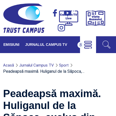
Viața
Campus
Buzăul
TV
Live
EMISIUNI
JURNALUL CAMPUS TV
Acasă
Jurnalul Campus TV
Sport
Peadeapsă maximă. Huliganul de la Săpoca,…
Peadeapsă maximă.
Huliganul de la