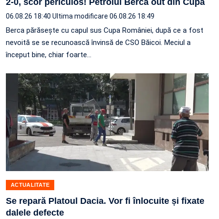
2-0, scor periculos! Petrolul Berca out din Cupă
06.08.26 18:40
Ultima modificare 06.08.26 18:49
Berca părăsește cu capul sus Cupa României, după ce a fost
nevoită se se recunoască învinsă de CSO Băicoi. Meciul a
început bine, chiar foarte…
ACTUALITATE
Se repară Platoul Dacia. Vor fi înlocuite și fixate
dalele defecte