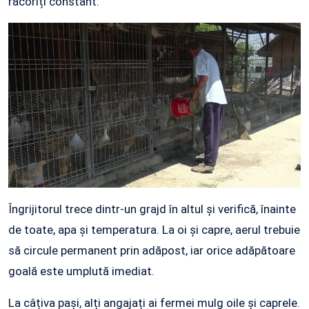
răcoriți constant.
Îngrijitorul trece dintr-un grajd în altul și verifică, înainte
de toate, apa și temperatura. La oi și capre, aerul trebuie
să circule permanent prin adăpost, iar orice adăpătoare
goală este umplută imediat.
La câțiva pași, alți angajați ai fermei mulg oile și caprele.