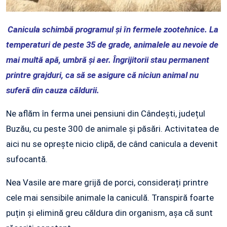
Canicula schimbă programul și în fermele zootehnice. La
temperaturi de peste 35 de grade, animalele au nevoie de
mai multă apă, umbră și aer. Îngrijitorii stau permanent
printre grajduri, ca să se asigure că niciun animal nu
suferă din cauza căldurii.
Ne aflăm în ferma unei pensiuni din Cândești, județul
Buzău, cu peste 300 de animale și păsări. Activitatea de
aici nu se oprește nicio clipă, de când canicula a devenit
sufocantă.
Nea Vasile are mare grijă de porci, considerați printre
cele mai sensibile animale la caniculă. Transpiră foarte
puțin și elimină greu căldura din organism, așa că sunt