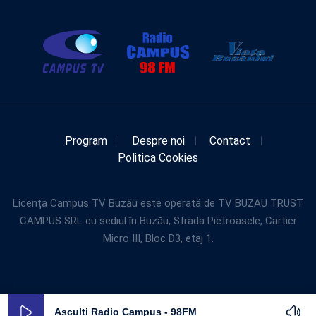
Program
Despre noi
Contact
Politica Cookies
Licența Campus TV Buzău este operată de TV BUZAU TRUST
CAMPUS SRL cu sediul în Buzău, Strada Pietroasele, Cartier
Micro III, Bloc D3, etaj 1.
Asculti Radio Campus - 98FM