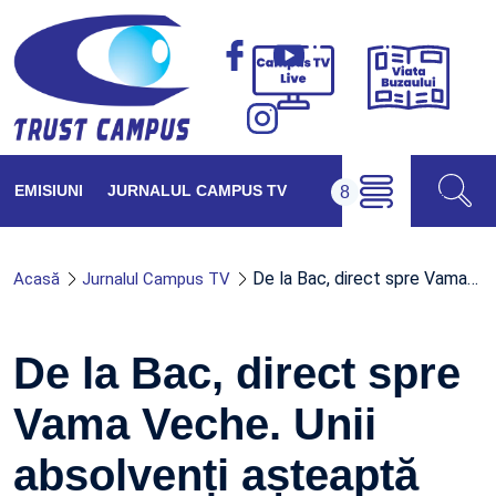
Viața
Campus
Buzăul
TV
Live
EMISIUNI
JURNALUL CAMPUS TV
De la Bac, direct spre Vama…
Acasă
Jurnalul Campus TV
De la Bac, direct spre
Vama Veche. Unii
absolvenți așteaptă