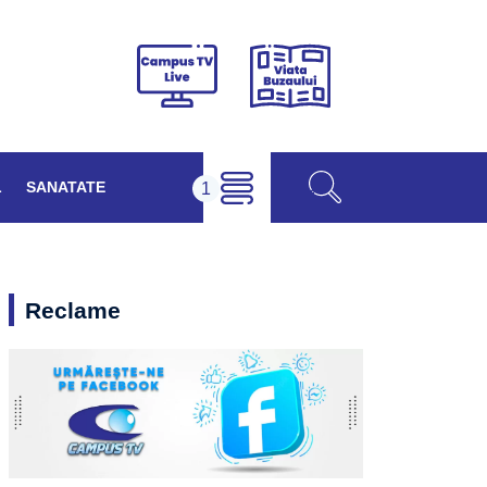
Viața
Campus
Buzăului
TV
Live
L
SANATATE
Reclame