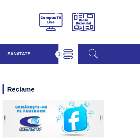
Viața
Campus
Buzăului
TV
Live
L
SANATATE
Reclame