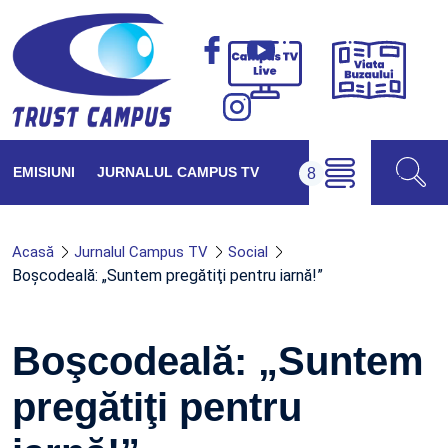
Viața
Campus
Buzăul
TV
Live
EMISIUNI
JURNALUL CAMPUS TV
Acasă
Jurnalul Campus TV
Social
Boşcodeală: „Suntem pregătiţi pentru iarnă!”
Boşcodeală: „Suntem
pregătiţi pentru