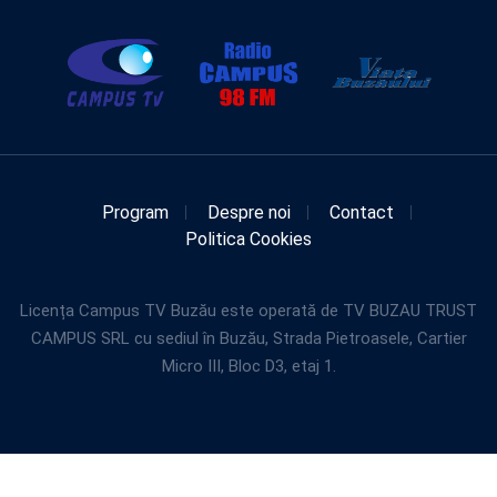
Program
Despre noi
Contact
Politica Cookies
Licența Campus TV Buzău este operată de TV BUZAU TRUST
CAMPUS SRL cu sediul în Buzău, Strada Pietroasele, Cartier
Micro III, Bloc D3, etaj 1.