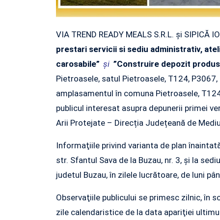
VIA TREND READY MEALS S.R.L. şi SIPICĂ ION, 
prestari servicii si sediu administrativ, ateli
carosabile”
şi
”Construire depozit produse
Pietroasele, satul Pietroasele, T124, P3067, s
amplasamentul în comuna Pietroasele, T124, 
publicul interesat asupra depunerii primei ver
Arii Protejate – Direcția Județeană de Mediu
Informaţiile privind varianta de plan înaintat
str. Sfantul Sava de la Buzau, nr. 3, şi la sedi
judetul Buzau, în zilele lucrătoare, de luni pân
Observaţiile publicului se primesc zilnic, în s
zile calendaristice de la data apariţiei ultimu