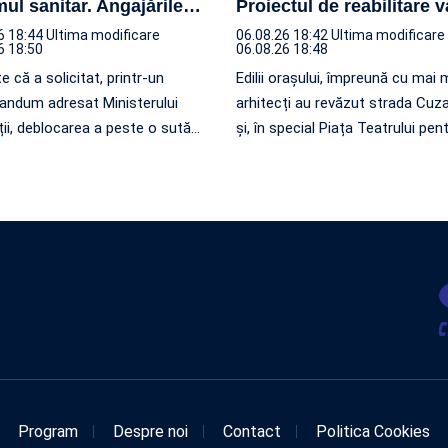
mul sanitar. Angajările
…
Proiectul de reabilitare va
6 18:44
Ultima modificare
06.08.26 18:42
Ultima modificare
6 18:50
06.08.26 18:48
e că a solicitat, printr-un
Edilii orașului, împreună cu mai 
ndum adresat Ministerului
arhitecți au revăzut strada Cuz
ii, deblocarea a peste o sută
…
și, în special Piața Teatrului pen
Program
Despre noi
Contact
Politica Cookies