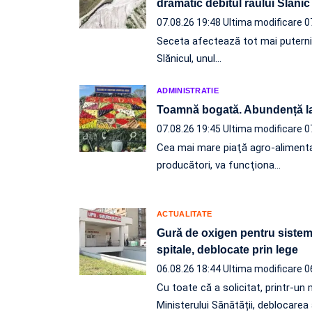
dramatic debitul râului Slănic
07.08.26 19:48
Ultima modificare 0
Seceta afectează tot mai puternic l
Slănicul, unul…
ADMINISTRATIE
Toamnă bogată. Abundență l
07.08.26 19:45
Ultima modificare 0
Cea mai mare piaţă agro-alimenta
producători, va funcţiona…
ACTUALITATE
Gură de oxigen pentru sistemu
spitale, deblocate prin lege
06.08.26 18:44
Ultima modificare 0
Cu toate că a solicitat, printr-
Ministerului Sănătății, deblocarea