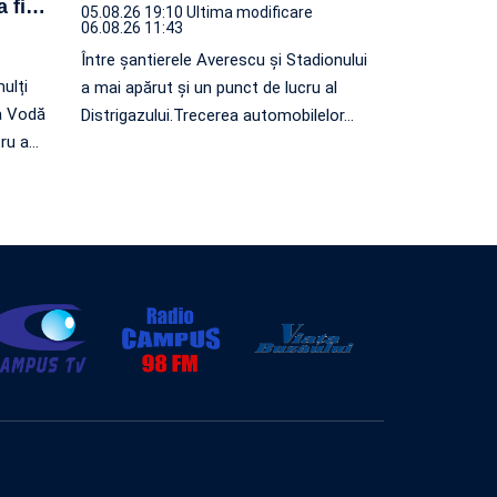
 fi
…
05.08.26 19:10
Ultima modificare
06.08.26 11:43
Între șantierele Averescu și Stadionului
mulți
a mai apărut și un punct de lucru al
a Vodă
Distrigazului.Trecerea automobilelor
…
tru a
…