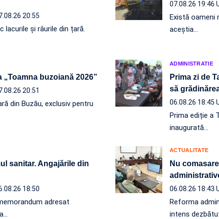
07.08.26 19:46
7.08.26 20:55
Există oameni r
acurile și râurile din țară.
aceștia…
ADMINISTRATIE
a „Toamna buzoiană 2026”
Prima zi de T
să grădinăr
7.08.26 20:51
06.08.26 18:45
ră din Buzău, exclusiv pentru
Prima ediție a 
inaugurată…
ACTUALITATE
l sanitar. Angajările din
Nu comasare, 
administrativ
6.08.26 18:50
06.08.26 18:43
un memorandum adresat
Reforma administ
 a…
intens dezbătut