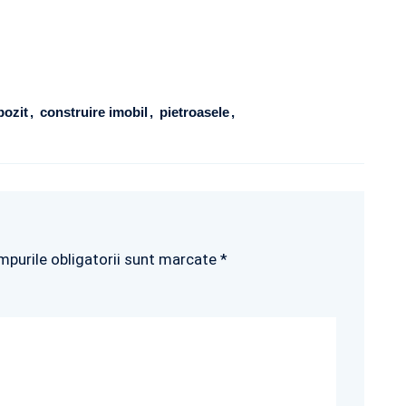
pozit
construire imobil
pietroasele
mpurile obligatorii sunt marcate *