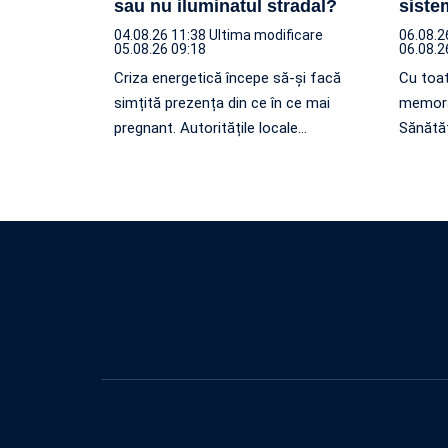
sau nu iluminatul stradal?
siste
04.08.26 11:38
Ultima modificare
06.08.2
05.08.26 09:18
06.08.2
Criza energetică începe să-și facă
Cu toat
simțită prezența din ce în ce mai
memora
pregnant. Autoritățile locale
…
Sănătăț