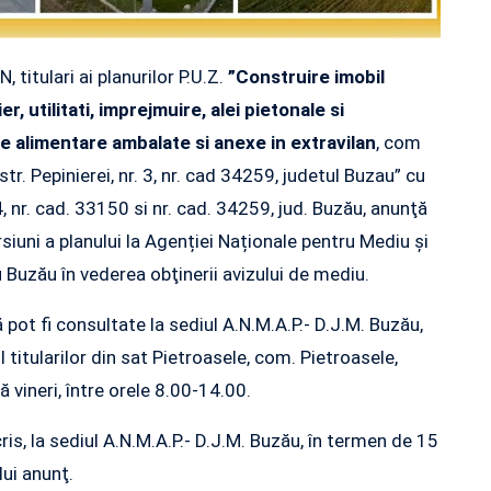
titulari ai planurilor P.U.Z.
”Construire imobil
er, utilitati, imprejmuire, alei pietonale si
 alimentare ambalate si anexe in extravilan
, com
tr. Pepinierei, nr. 3, nr. cad 34259, judetul Buzau” cu
nr. cad. 33150 si nr. cad. 34259, jud. Buzău, anunţă
siuni a planului la Agenției Naționale pentru Mediu și
 Buzău în vederea obţinerii avizului de mediu.
ă pot fi consultate la sediul A.N.M.A.P.- D.J.M. Buzău,
ul titularilor din sat Pietroasele, com. Pietroasele,
ă vineri, între orele 8.00-14.00.
cris, la sediul A.N.M.A.P.- D.J.M. Buzău, în termen de 15
lui anunţ.