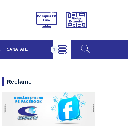
Viața
Campus
Buzăului
TV
Live
L
SANATATE
Reclame