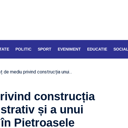
TATE
POLITIC
SPORT
EVENIMENT
EDUCATIE
SOCIA
ț de mediu privind construcția unui…
ivind construcția
trativ și a unui
 în Pietroasele