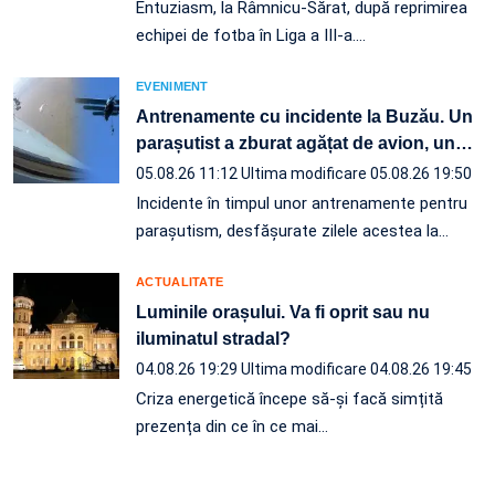
Entuziasm, la Râmnicu-Sărat, după reprimirea
echipei de fotba în Liga a III-a.…
EVENIMENT
Antrenamente cu incidente la Buzău. Un
parașutist a zburat agățat de avion, un
…
05.08.26 11:12
Ultima modificare 05.08.26 19:50
Incidente în timpul unor antrenamente pentru
parașutism, desfășurate zilele acestea la
…
ACTUALITATE
Luminile orașului. Va fi oprit sau nu
iluminatul stradal?
04.08.26 19:29
Ultima modificare 04.08.26 19:45
Criza energetică începe să-și facă simțită
prezența din ce în ce mai…