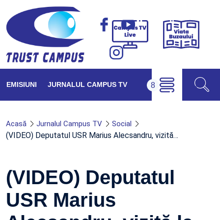
Viața
Campus
Buzăul
TV
Live
EMISIUNI
JURNALUL CAMPUS TV
Acasă
Jurnalul Campus TV
Social
(VIDEO) Deputatul USR Marius Alecsandru, vizită…
(VIDEO) Deputatul
USR Marius