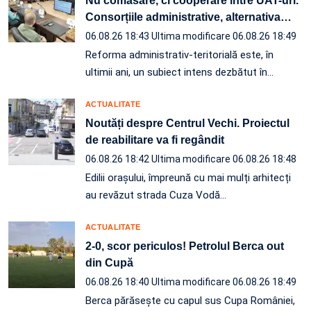
Nu comasare, ci cooperare între UAT-uri.
Consorțiile administrative, alternativa
…
06.08.26 18:43
Ultima modificare 06.08.26 18:49
Reforma administrativ-teritorială este, în
ultimii ani, un subiect intens dezbătut în
…
ACTUALITATE
Noutăți despre Centrul Vechi. Proiectul
de reabilitare va fi regândit
06.08.26 18:42
Ultima modificare 06.08.26 18:48
Edilii orașului, împreună cu mai mulți arhitecți
au revăzut strada Cuza Vodă…
ACTUALITATE
2-0, scor periculos! Petrolul Berca out
din Cupă
06.08.26 18:40
Ultima modificare 06.08.26 18:49
Berca părăsește cu capul sus Cupa României,