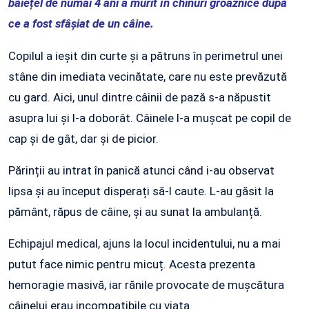
băiețel de numai 4 ani a murit în chinuri groaznice după
ce a fost sfâșiat de un câine.
Copilul a ieșit din curte și a pătruns în perimetrul unei
stâne din imediata vecinătate, care nu este prevăzută
cu gard. Aici, unul dintre câinii de pază s-a năpustit
asupra lui și l-a doborât. Câinele l-a mușcat pe copil de
cap și de gât, dar și de picior.
Părinții au intrat în panică atunci când i-au observat
lipsa și au început disperați să-l caute. L-au găsit la
pământ, răpus de câine, și au sunat la ambulanță.
Echipajul medical, ajuns la locul incidentului, nu a mai
putut face nimic pentru micuț. Acesta prezenta
hemoragie masivă, iar rănile provocate de mușcătura
câinelui erau incompatibile cu viața.