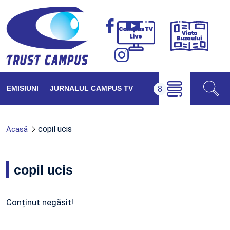
Viața
Campus
Buzăul
TV
Live
EMISIUNI
JURNALUL CAMPUS TV
copil ucis
Acasă
copil ucis
Conținut negăsit!