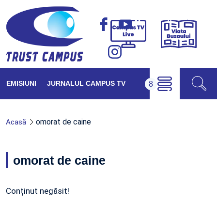
Viața
Campus
Buzăul
TV
Live
EMISIUNI
JURNALUL CAMPUS TV
omorat de caine
Acasă
omorat de caine
Conținut negăsit!