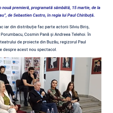
 o nouă premieră, programată sâmbătă, 15 martie, de la
”, de Sebastien Castro, în regia lui Paul Chiribuță.
r din distribuție fac parte actorii Silviu Biriș,
a Porumbacu, Cosmin Pană și Andreea Telehoi. În
eatrului de proiecte din Buzău, regizorul Paul
nte despre acest nou spectacol.