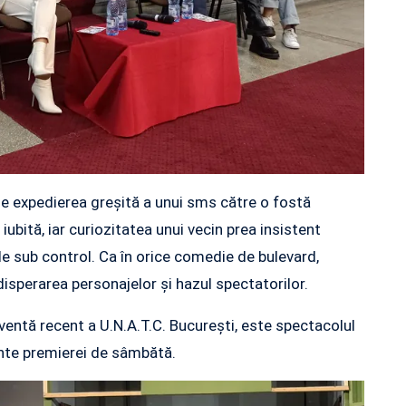
de expedierea greșită a unui sms către o fostă
 iubită, iar curiozitatea unui vecin prea insistent
 de sub control. Ca în orice comedie de bulevard,
disperarea personajelor și hazul spectatorilor.
ventă recent a U.N.A.T.C. București, este spectacolul
inte premierei de sâmbătă.