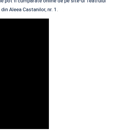
le pot fi cumpărate online de pe site-ul Teatrului
 din Aleea Castanilor, nr. 1.