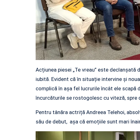
Acțiunea piesei „Te vreau” este declanșată 
iubită. Evident că în situație intervine și noua
complică în așa fel lucrurile încât ele scapă
încurcăturile se rostogolesc cu viteză, spre 
Pentru tânăra actriță Andreea Telehoi, absol
său de debut, așa că emoțiile sunt mari îna