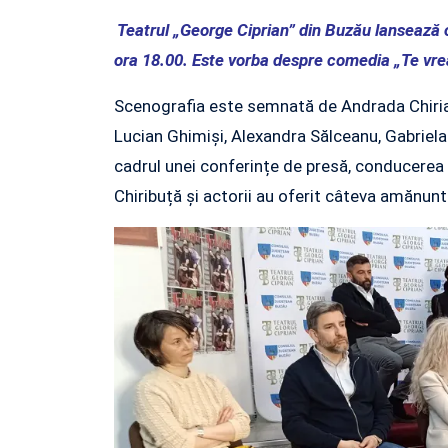
Teatrul „George Ciprian” din Buzău lansează
ora 18.00. Este vorba despre comedia „Te vreau
Scenografia este semnată de Andrada Chiriac ia
Lucian Ghimiși, Alexandra Sălceanu, Gabriel
cadrul unei conferințe de presă, conducerea t
Chiribuță și actorii au oferit câteva amănu