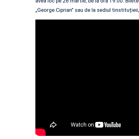
avea loc pe 26 martie, de la ora 19:00. Bilete
„George Ciprian” sau de la sediul tinstituțieii,