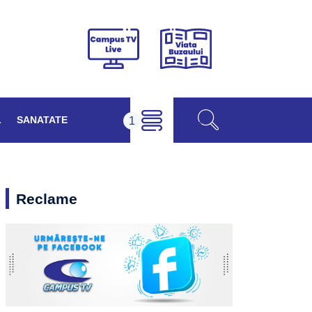
Viața
Campus
Buzăului
TV
Live
L
SANATATE
Reclame