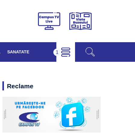
Viața
Campus
Buzăului
TV
Live
L
SANATATE
Reclame