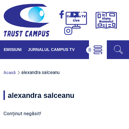
Viața
Campus
Buzăul
TV
Live
EMISIUNI
JURNALUL CAMPUS TV
alexandra salceanu
Acasă
alexandra salceanu
Conținut negăsit!