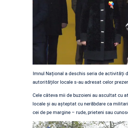
Imnul Național a deschis seria de activități 
autorităților locale s-au adresat celor prezen
Cele câteva mii de buzoieni au ascultat cu at
locale și au așteptat cu nerăbdare ca militarii
cei de pe margine – rude, prieteni sau cunosc