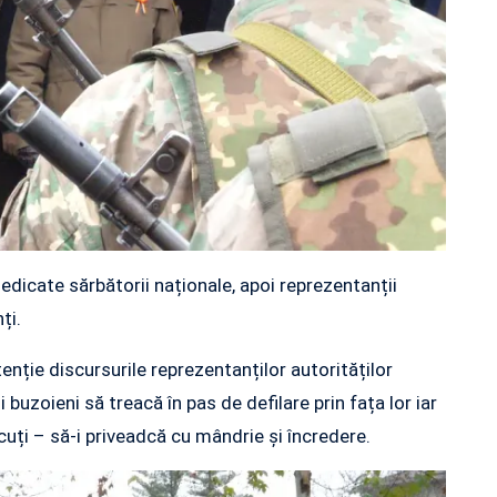
dedicate sărbătorii naționale, apoi reprezentanții
ți.
enție discursurile reprezentanților autorităților
 buzoieni să treacă în pas de defilare prin fața lor iar
uți – să-i priveadcă cu mândrie și încredere.