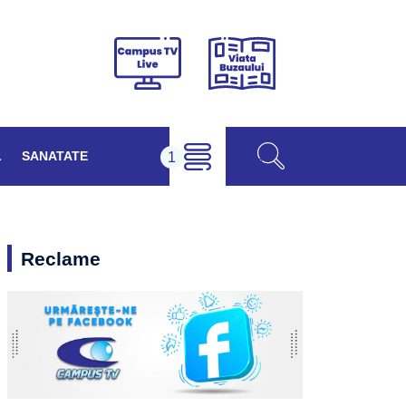
Viața
Campus
Buzăului
TV
Live
L
SANATATE
Reclame