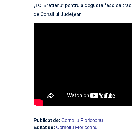
„I.C. Brătianu” pentru a degusta fasolea tradi
de Consiliul Judeţean.
Publicat de:
Corneliu Floriceanu
Editat de:
Corneliu Floriceanu