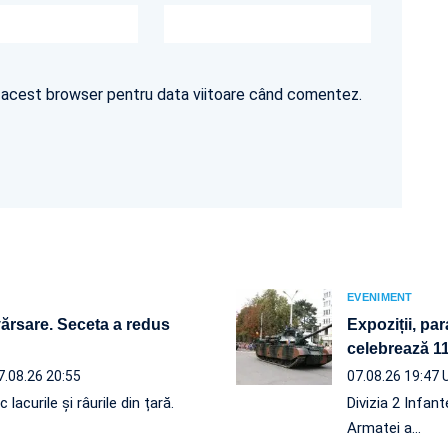
în acest browser pentru data viitoare când comentez.
EVENIMENT
vărsare. Seceta a redus
Expoziții, par
celebrează 110
7.08.26 20:55
07.08.26 19:47
acurile și râurile din țară.
Divizia 2 Infan
Armatei a…