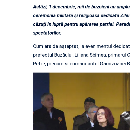
Astăzi, 1 decembrie, mii de buzoieni au umplut
ceremonia militară şi religioasă dedicată Zile
căzuţi în luptă pentru apărarea patriei. Parada
spectatorilor.
Cum era de așteptat, la evenimentul dedicat 
prefectul Buzăului, Liliana Sbîrnea, primarul
Petre, precum și comandantul Garnizoanei 