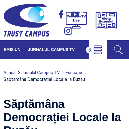
Viața
Campus
Buzăul
TV
Live
EMISIUNI
JURNALUL CAMPUS TV
Acasă
Jurnalul Campus TV
Educatie
Săptămâna Democrației Locale la Buzău
Săptămâna
Democrației Locale la