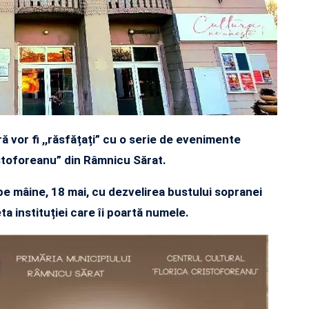
ă vor fi ,,răsfățați” cu o serie de evenimente
ristoforeanu” din Râmnicu Sărat.
epe mâine, 18 mai, cu dezvelirea bustulu
i sopranei
eta instituției care îi poartă numele.