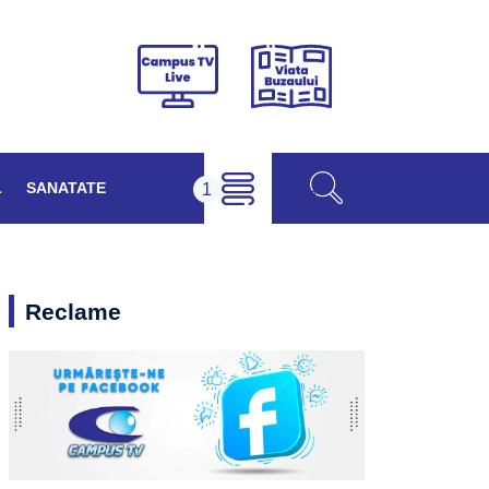
Viața
Campus
Buzăului
TV
Live
L
SANATATE
Reclame