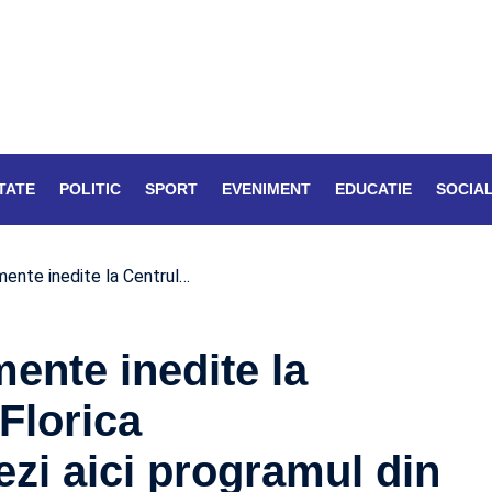
TATE
POLITIC
SPORT
EVENIMENT
EDUCATIE
SOCIA
mente inedite la Centrul…
ente inedite la
,Florica
ezi aici programul din