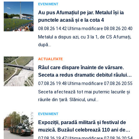
EVENIMENT
Au pus Afumațiul pe jar. Metalul își ia
punctele acasă și e la cota 4
08.08.26 14:42
Ultima modificare 08.08.26 20:40
Metalul a dispus azi, cu 3 la 1, de CS Afumați,
după…
ACTUALITATE
Râul care dispare înainte de vărsare.
Seceta a redus dramatic debitul râului
…
07.08.26 19:48
Ultima modificare 07.08.26 20:55
Seceta afectează tot mai puternic lacurile și
râurile din țară. Slănicul, unul…
EVENIMENT
Expoziții, paradă militară și festival de
muzică. Buzăul celebrează 110 ani de
…
07.08.26 19:47
Ultima modificare 07.08.26 20:54