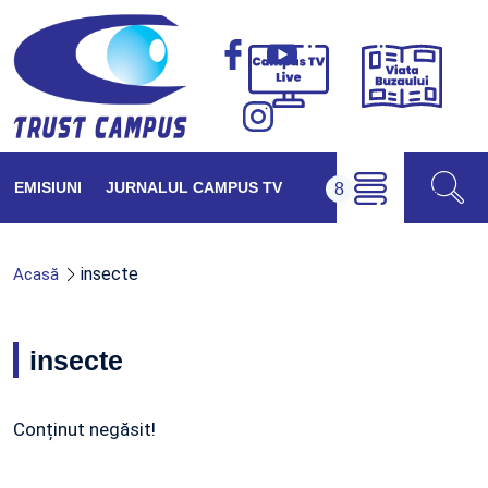
Viața
Campus
Buzăul
TV
Live
EMISIUNI
JURNALUL CAMPUS TV
insecte
Acasă
insecte
Conținut negăsit!