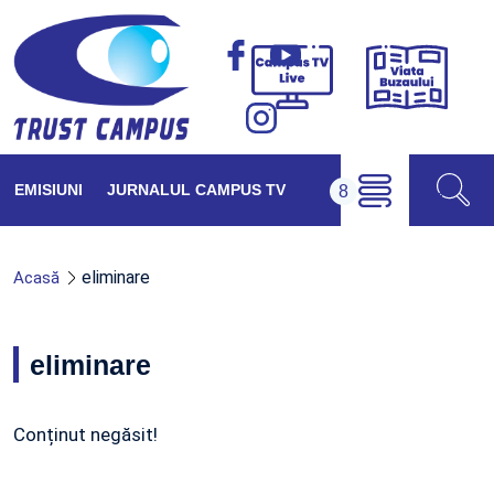
Viața
Campus
Buzăul
TV
Live
EMISIUNI
JURNALUL CAMPUS TV
eliminare
Acasă
eliminare
Conținut negăsit!