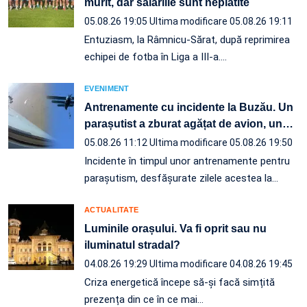
murit, dar salariile sunt neplătite
05.08.26 19:05
Ultima modificare 05.08.26 19:11
Entuziasm, la Râmnicu-Sărat, după reprimirea
echipei de fotba în Liga a III-a.…
EVENIMENT
Antrenamente cu incidente la Buzău. Un
parașutist a zburat agățat de avion, un
…
05.08.26 11:12
Ultima modificare 05.08.26 19:50
Incidente în timpul unor antrenamente pentru
parașutism, desfășurate zilele acestea la
…
ACTUALITATE
Luminile orașului. Va fi oprit sau nu
iluminatul stradal?
04.08.26 19:29
Ultima modificare 04.08.26 19:45
Criza energetică începe să-și facă simțită
prezența din ce în ce mai…