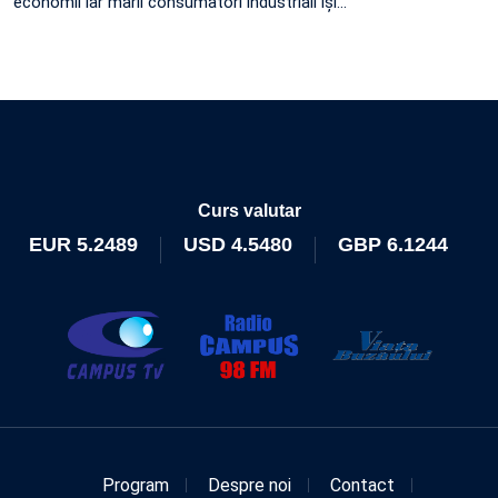
economii iar marii consumatori industriali își…
Curs valutar
EUR
5.2489
USD
4.5480
GBP
6.1244
Program
Despre noi
Contact