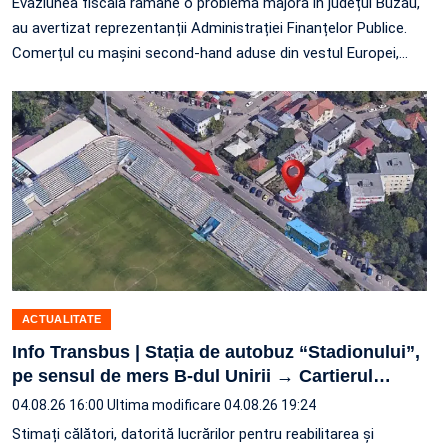
Evaziunea fiscală râmâne o problemă majoră în județul Buzău,
au avertizat reprezentanții Administrației Finanțelor Publice.
Comerțul cu mașini second-hand aduse din vestul Europei,
…
ACTUALITATE
Info Transbus | Stația de autobuz “Stadionului”,
pe sensul de mers B-dul Unirii → Cartierul
…
04.08.26 16:00
Ultima modificare 04.08.26 19:24
Stimați călători, datorită lucrărilor pentru reabilitarea și