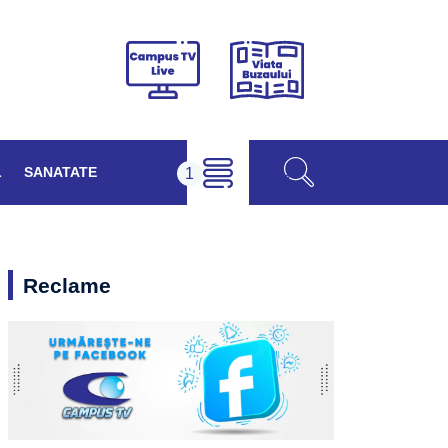
Viața
Campus
Buzăului
TV
Live
L
SANATATE
Reclame