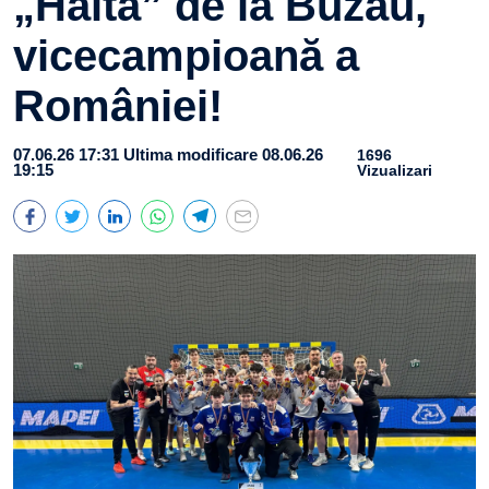
„Haita” de la Buzău,
vicecampioană a
României!
07.06.26 17:31
Ultima modificare 08.06.26
1696
19:15
Vizualizari