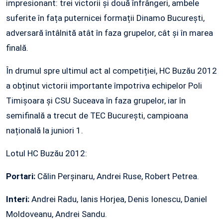
impresionant: trei victorii și două înfrângeri, ambele
suferite în fața puternicei formații Dinamo București,
adversară întâlnită atât în faza grupelor, cât și în marea
finală.
În drumul spre ultimul act al competiției, HC Buzău 2012
a obținut victorii importante împotriva echipelor Poli
Timișoara și CSU Suceava în faza grupelor, iar în
semifinală a trecut de TEC București, campioana
națională la juniori 1.
Lotul HC Buzău 2012:
Portari:
Călin Perșinaru, Andrei Ruse, Robert Petrea.
Interi:
Andrei Radu, Ianis Horjea, Denis Ionescu, Daniel
Moldoveanu, Andrei Sandu.