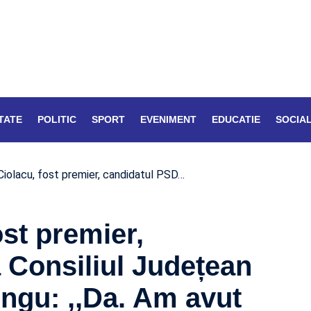
TATE
POLITIC
SPORT
EVENIMENT
EDUCATIE
SOCIA
Ciolacu, fost premier, candidatul PSD…
ost premier,
 Consiliul Județean
gu: ,,Da. Am avut