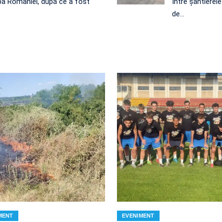
a României, după ce a fost
Între șantierel
de…
MENT
EVENIMENT