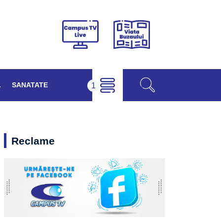
Viața
Campus
Buzăului
TV
Live
L
SANATATE
Reclame