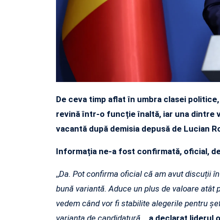
De ceva timp aflat în umbra clasei politic
revină într-o funcție înaltă, iar una dintre
vacantă după demisia depusă de Lucian 
Informația ne-a fost confirmată, oficial, 
,,
Da. Pot confirma oficial că am avut discuții î
bună variantă. Aduce un plus de valoare atât p
vedem când vor fi stabilite alegerile pentru șe
varianta de candidatură.
„,
a declarat liderul