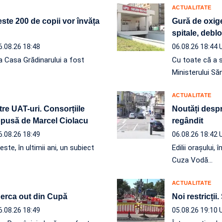
ACTUALITATE
ste 200 de copii vor învăța
Gură de oxige
spitale, debl
6.08.26 18:48
06.08.26 18:44
a Casa Grădinarului a fost
Cu toate că a 
Ministerului Să
ACTUALITATE
re UAT-uri. Consorțiile
Noutăți despre
ropusă de Marcel Ciolacu
regândit
6.08.26 18:49
06.08.26 18:42
ste, în ultimii ani, un subiect
Edilii orașului
Cuza Vodă…
ACTUALITATE
 Berca out din Cupă
Noi restricții.
6.08.26 18:49
05.08.26 19:10