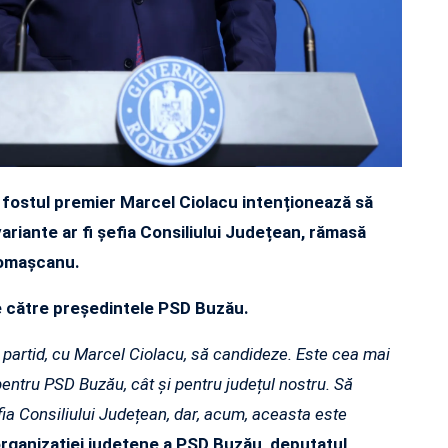
e, fostul premier Marcel Ciolacu intenționează să
 variante ar fi șefia Consiliului Județean, rămasă
Romașcanu.
de către președintele PSD Buzău.
n partid, cu Marcel Ciolacu, să candideze. Este cea mai
entru PSD Buzău, cât și pentru județul nostru. Să
fia Consiliului Județean, dar, acum, aceasta este
 organizației județene a PSD Buzău, deputatul