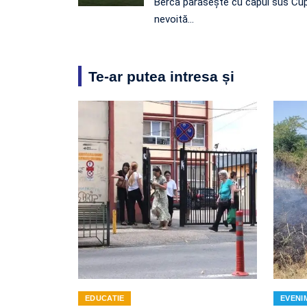
Berca părăsește cu capul sus Cup
nevoită…
Te-ar putea intresa și
EDUCATIE
EVENI