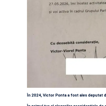
În 2024, Victor Ponta a fost ales deputat 
În primul tur al alegerilor prezidențiale de