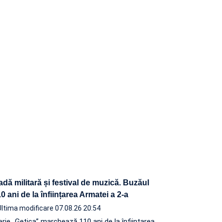
adă militară și festival de muzică. Buzăul
 ani de la înființarea Armatei a 2-a
Ultima modificare 07.08.26 20:54
terie „Getica” marchează 110 ani de la înființarea