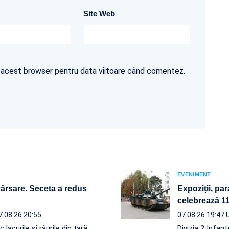
Site Web
în acest browser pentru data viitoare când comentez.
EVENIMENT
vărsare. Seceta a redus
Expoziții, par
celebrează 110
7.08.26 20:55
07.08.26 19:47
acurile și râurile din țară.
Divizia 2 Infan