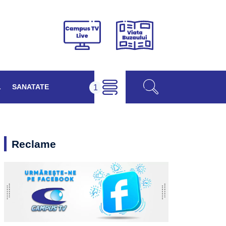
Viața
Campus
Buzăului
TV
Live
L
SANATATE
Reclame