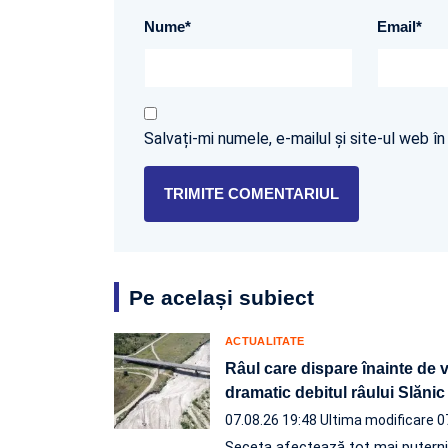
Nume
*
Email
*
Salvați-mi numele, e-mailul și site-ul web 
Pe același subiect
ACTUALITATE
Râul care dispare înainte de 
dramatic debitul râului Slănic
07.08.26 19:48
Ultima modificare 0
Seceta afectează tot mai puternic l