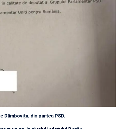
de Dâmbovița, din partea PSD.
 acum un an, la nivelul județului Buzău,