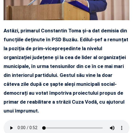
Ast
ăzi, p
rimarul Constantin Toma și-a dat demisia din
funcțiile deținute în PSD Buzău. Edilul-șef a renunțat
la poziția de prim-vicepreședinte la nivelul
organizației județene și la cea de lider al organizației
municipale, în urma tensiunilor din ce în ce mai mari
din interiorul partidului. Gestul său vine la doar
câteva zile după ce șapte aleși municipali social-
democrați au votat împotriva proiectului propus de
primar de reabilitare a străzii Cuza Vodă, cu ajutorul
unui împrumut.