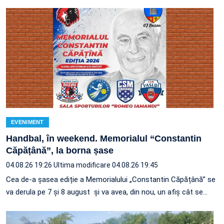
EVENIMENT
Handbal, în weekend. Memorialul “Constantin
Căpățână”, la borna șase
04.08.26 19:26
Ultima modificare 04.08.26 19:45
Cea de-a șasea ediție a Memorialului „Constantin Căpățână” se
va derula pe 7 și 8 august și va avea, din nou, un afiș cât se…