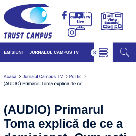
Viața
Campus
Buzăul
TV
Live
EMISIUNI
JURNALUL CAMPUS TV
Acasă
Jurnalul Campus TV
Politic
(AUDIO) Primarul Toma explică de ce…
(AUDIO) Primarul
Toma explică de ce a