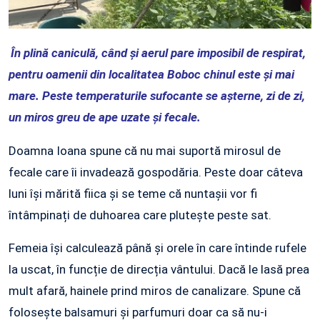
În plină caniculă, când și aerul pare imposibil de respirat,
pentru oamenii din localitatea Boboc chinul este și mai
mare. Peste temperaturile sufocante se așterne, zi de zi,
un miros greu de ape uzate și fecale.
Doamna Ioana spune că nu mai suportă mirosul de
fecale care îi invadează gospodăria. Peste doar câteva
luni își mărită fiica și se teme că nuntașii vor fi
întâmpinați de duhoarea care plutește peste sat.
Femeia își calculează până și orele în care întinde rufele
la uscat, în funcție de direcția vântului. Dacă le lasă prea
mult afară, hainele prind miros de canalizare. Spune că
folosește balsamuri și parfumuri doar ca să nu-i