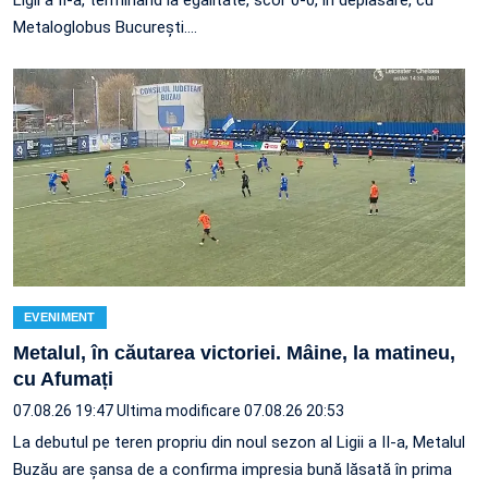
Ligii a II-a, terminând la egalitate, scor 0-0, în deplasare, cu
Metaloglobus București.…
EVENIMENT
Metalul, în căutarea victoriei. Mâine, la matineu,
cu Afumați
07.08.26 19:47
Ultima modificare 07.08.26 20:53
La debutul pe teren propriu din noul sezon al Ligii a II-a, Metalul
Buzău are șansa de a confirma impresia bună lăsată în prima