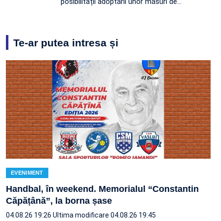
posibilității adoptării unor măsuri de…
Te-ar putea intresa și
EVENIMENT
Handbal, în weekend. Memorialul “Constantin
Căpățână”, la borna șase
04.08.26 19:26
Ultima modificare 04.08.26 19:45