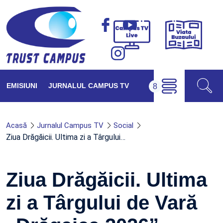
Viața
Campus
Buzăul
TV
Live
EMISIUNI
JURNALUL CAMPUS TV
Acasă
Jurnalul Campus TV
Social
Ziua Drăgăicii. Ultima zi a Târgului…
Ziua Drăgăicii. Ultima
zi a Târgului de Vară