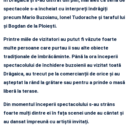
în Drăgaică și s-au distrat din plin, mai ales că seria de
spectacole s-a încheiat cu interpreți îndrăgiți
precum Mario Buzoianu, Ionel Tudorache și taraful lui
și Bogdan de la Ploiești.
Printre miile de vizitatori au putut fi văzute foarte
multe persoane care purtau ii sau alte obiecte
tradiționale de îmbrăcăminte. Până la ora începerii
spectacolului de închidere buzoienii au vizitat toată
Drăgaica, au trecut pe la comercianții de orice și au
așteptat la rând la grătare sau pentru a prinde o masă
liberă la terase.
Din momentul începerii spectacolului s-au strâns
foarte mulți dintre ei în fața scenei unde au cântat și
au dansat împreună cu artiștii invitați.