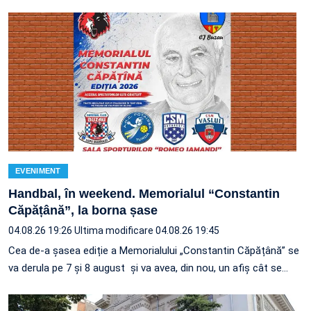
EVENIMENT
Handbal, în weekend. Memorialul “Constantin
Căpățână”, la borna șase
04.08.26 19:26
Ultima modificare 04.08.26 19:45
Cea de-a șasea ediție a Memorialului „Constantin Căpățână” se
va derula pe 7 și 8 august și va avea, din nou, un afiș cât se…