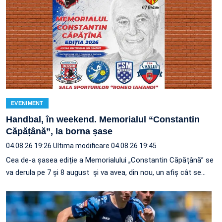
EVENIMENT
Handbal, în weekend. Memorialul “Constantin
Căpățână”, la borna șase
04.08.26 19:26
Ultima modificare 04.08.26 19:45
Cea de-a șasea ediție a Memorialului „Constantin Căpățână” se
va derula pe 7 și 8 august și va avea, din nou, un afiș cât se…