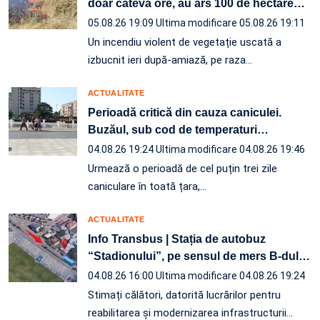
doar câteva ore, au ars 100 de hectare
…
05.08.26 19:09
Ultima modificare 05.08.26 19:11
Un incendiu violent de vegetație uscată a
izbucnit ieri după-amiază, pe raza…
ACTUALITATE
Perioadă critică din cauza caniculei.
Buzăul, sub cod de temperaturi
…
04.08.26 19:24
Ultima modificare 04.08.26 19:46
Urmează o perioadă de cel puțin trei zile
caniculare în toată țara,…
ACTUALITATE
Info Transbus | Stația de autobuz
“Stadionului”, pe sensul de mers B-dul
…
04.08.26 16:00
Ultima modificare 04.08.26 19:24
Stimați călători, datorită lucrărilor pentru
reabilitarea și modernizarea infrastructurii
…