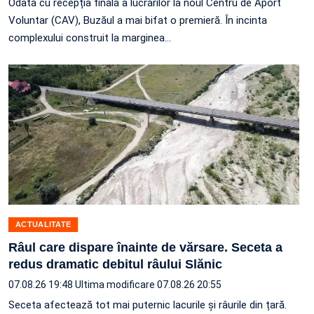
Odată cu recepția finală a lucrărilor la noul Centru de Aport
Voluntar (CAV), Buzăul a mai bifat o premieră. În incinta
complexului construit la marginea…
ACTUALITATE
Râul care dispare înainte de vărsare. Seceta a
redus dramatic debitul râului Slănic
07.08.26 19:48
Ultima modificare 07.08.26 20:55
Seceta afectează tot mai puternic lacurile și râurile din țară.