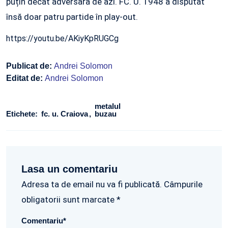
puțin decât adversara de azi. FC. U. 1948 a disputat
însă doar patru partide în play-out.
https://youtu.be/AKiyKpRUGCg
Publicat de:
Andrei Solomon
Editat de:
Andrei Solomon
metalul
Etichete:
fc. u. Craiova
buzau
Lasa un comentariu
Adresa ta de email nu va fi publicată. Câmpurile
obligatorii sunt marcate *
Comentariu
*