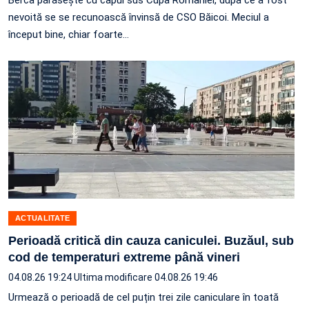
Berca părăsește cu capul sus Cupa României, după ce a fost
nevoită se se recunoască învinsă de CSO Băicoi. Meciul a
început bine, chiar foarte…
ACTUALITATE
Perioadă critică din cauza caniculei. Buzăul, sub
cod de temperaturi extreme până vineri
04.08.26 19:24
Ultima modificare 04.08.26 19:46
Urmează o perioadă de cel puțin trei zile caniculare în toată