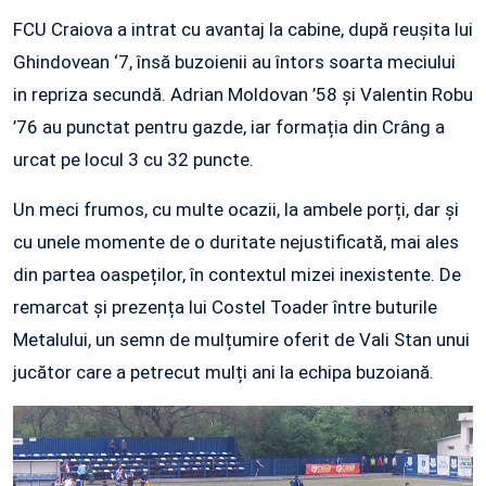
FCU Craiova a intrat cu avantaj la cabine, după reușita lui
Ghindovean ‘7, însă buzoienii au întors soarta meciului
in repriza secundă. Adrian Moldovan ’58 și Valentin Robu
’76 au punctat pentru gazde, iar formația din Crâng a
urcat pe locul 3 cu 32 puncte.
Un meci frumos, cu multe ocazii, la ambele porți, dar și
cu unele momente de o duritate nejustificată, mai ales
din partea oaspeților, în contextul mizei inexistente. De
remarcat și prezența lui Costel Toader între buturile
Metalului, un semn de mulțumire oferit de Vali Stan unui
jucător care a petrecut mulți ani la echipa buzoiană.