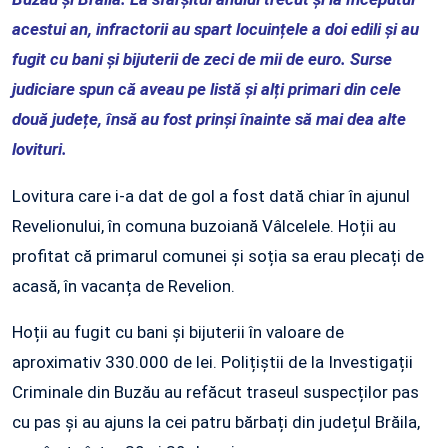
acestui an, infractorii au spart locuințele a doi edili și au
fugit cu bani și bijuterii de zeci de mii de euro. Surse
judiciare spun că aveau pe listă și alți primari din cele
două județe, însă au fost prinși înainte să mai dea alte
lovituri.
Lovitura care i-a dat de gol a fost dată chiar în ajunul
Revelionului, în comuna buzoiană Vâlcelele. Hoții au
profitat că primarul comunei și soția sa erau plecați de
acasă, în vacanța de Revelion.
Hoții au fugit cu bani și bijuterii în valoare de
aproximativ 330.000 de lei. Polițiștii de la Investigații
Criminale din Buzău au refăcut traseul suspecților pas
cu pas și au ajuns la cei patru bărbați din județul Brăila,