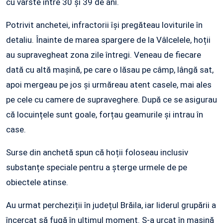
cu vârste între 30 și 39 de ani.
Potrivit anchetei, infractorii își pregăteau loviturile în
detaliu. Înainte de marea spargere de la Vâlcelele, hoții
au supravegheat zona zile întregi. Veneau de fiecare
dată cu altă mașină, pe care o lăsau pe câmp, lângă sat,
apoi mergeau pe jos și urmăreau atent casele, mai ales
pe cele cu camere de supraveghere. După ce se asigurau
că locuințele sunt goale, forțau geamurile și intrau în
case.
Surse din anchetă spun că hoții foloseau inclusiv
substanțe speciale pentru a șterge urmele de pe
obiectele atinse.
Au urmat percheziții în județul Brăila, iar liderul grupării a
încercat să fugă în ultimul moment. S-a urcat în mașină