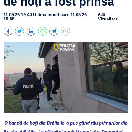
de hoți a fost prinsă
11.05.26 19:44
Ultima modificare 11.05.26
640
19:55
Vizualizari
O bandă de hoți din Brăila le-a pus gând rău primarilor din
Buzău și Brăila. La sfârșitul anului trecut și la începutul