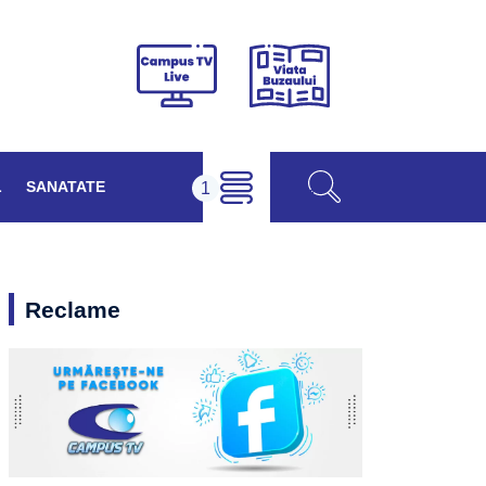
Viața
Campus
Buzăului
TV
Live
L
SANATATE
Reclame