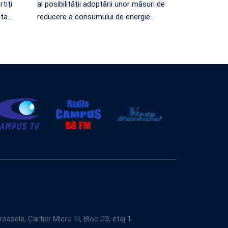
tiți
al posibilității adoptării unor măsuri de
ata
…
reducere a consumului de energie
…
e, Cartier Micro III, Bloc D3, etaj 1.