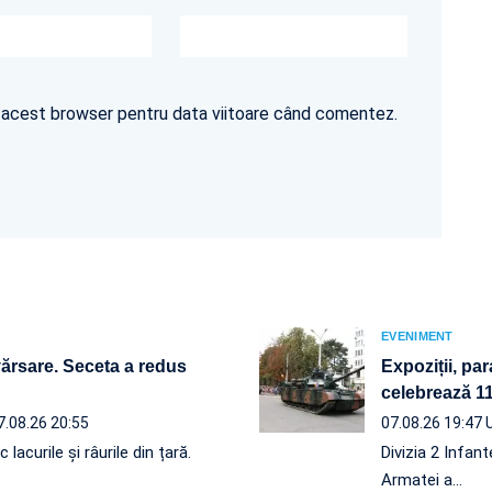
în acest browser pentru data viitoare când comentez.
EVENIMENT
vărsare. Seceta a redus
Expoziții, par
celebrează 110
7.08.26 20:55
07.08.26 19:47
acurile și râurile din țară.
Divizia 2 Infan
Armatei a…