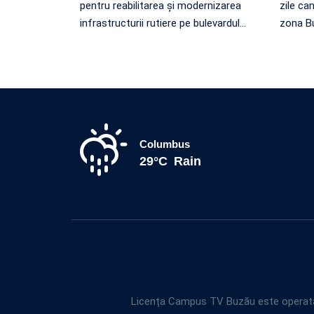
pentru reabilitarea și modernizarea
zile can
infrastructurii rutiere pe bulevardul
…
zona Bu
Columbus
29°C
Rain
Licența Campus TV Buzău este operată 