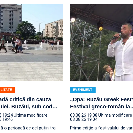
LITATE
EVENIMENT
adă critică din cauza
„Opa! Buzău Greek Fest”
ulei. Buzăul, sub cod
…
Festival greco-român la
6 19:24
Ultima modificare
03.08.26 19:08
Ultima modificare
6 19:46
03.08.26 19:04
 o perioadă de cel puțin trei
Prima ediție a festivalului de va