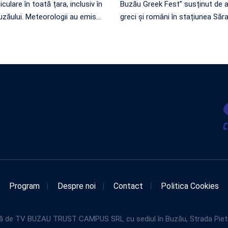
iculare în toată țara, inclusiv în
Buzău Greek Fest” susținut de ar
zăului. Meteorologii au emis
…
greci și români în stațiunea Săr
Program
Despre noi
Contact
Politica Cookies
de TV BUZAU TRUST CAMPUS SRL cu sediul în Buzău, Strada Pietroasel