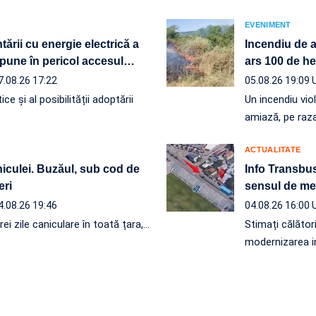
EVENIMENT
ării cu energie electrică a
Incendiu de a
pune în pericol accesul
…
ars 100 de he
7.08.26 17:22
05.08.26 19:09
ce și al posibilității adoptării
Un incendiu vio
amiază, pe raz
ACTUALITATE
niculei. Buzăul, sub cod de
Info Transbus
eri
sensul de mer
4.08.26 19:46
04.08.26 16:00
ei zile caniculare în toată țara,…
Stimați călători
modernizarea in