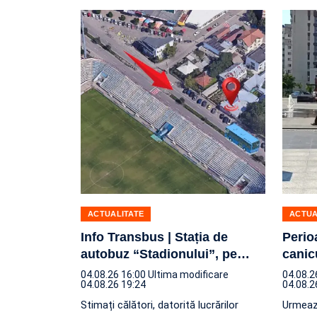
ACTUALITATE
ACTUA
Info Transbus | Stația de
Perio
autobuz “Stadionului”, pe
…
canic
04.08.26 16:00
Ultima modificare
04.08.2
04.08.26 19:24
04.08.2
Stimați călători, datorită lucrărilor
Urmează