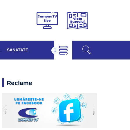
Viața
Campus
Buzăului
TV
Live
L
SANATATE
Reclame