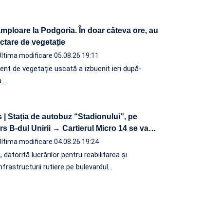
mploare la Podgoria. În doar câteva ore, au
ctare de vegetație
Ultima modificare 05.08.26 19:11
lent de vegetație uscată a izbucnit ieri după-
a…
 | Stația de autobuz “Stadionului”, pe
s B-dul Unirii → Cartierul Micro 14 se va
…
Ultima modificare 04.08.26 19:24
, datorită lucrărilor pentru reabilitarea și
frastructurii rutiere pe bulevardul…