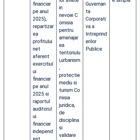
lor aflate
e simpla
financiar
Guvernan
in
pe anul
ta
nevoie C
2025),
Corporati
omisia
repartizar
va a
pentru
ea
Intreprind
amenajar
profitului
erilor
ea
net
Publice
teritoriulu
aferent
i,urbanism
exercitiul
,
ui
protectie
financiar
mediu si
pe anul
turism Co
2025 si
misia
raportul
juridica,
auditorul
de
ui
disciplina
financiar
si
independ
validare
ent