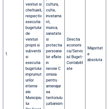
venituri si
cultura,
cheltuieli,
culte,
respectiv
invatama
executia
nt,
bugetului
munca,
de
sanatate
venituri
si
Directia
proprii si
protectia
economi
Majoritat
subventii
persoane
ca/Servic
1.
e
si
lor aflate
iul Buget-
absoluta
executia
in
Contabilit
bugetului
nevoie C
ate
imprumut
omisia
urilor
pentru
interne
amenajar
ale
ea
Municipiu
teritoriulu
lui
i,urbanism