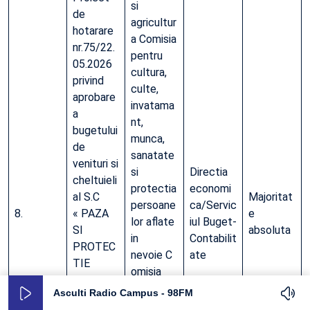
si
de
agricultur
hotarare
a Comisia
nr.75/22.
pentru
05.2026
cultura,
privind
culte,
aprobare
invatama
a
nt,
bugetului
munca,
de
sanatate
venituri si
si
Directia
cheltuieli
protectia
economi
al S.C
Majoritat
persoane
ca/Servic
8.
« PAZA
e
lor aflate
iul Buget-
SI
absoluta
in
Contabilit
PROTEC
nevoie C
ate
TIE
omisia
FORSE »
pentru
Asculti Radio Campus - 98FM
S.R.L
amenajar