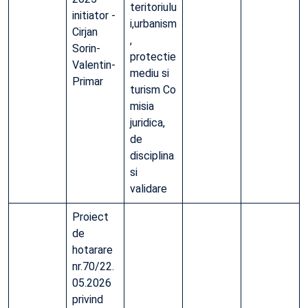
teritoriulu
initiator -
i,urbanism
Cirjan
,
Sorin-
protectie
Valentin-
mediu si
Primar
turism Co
misia
juridica,
de
disciplina
si
validare
Proiect
de
hotarare
nr.70/22.
05.2026
privind