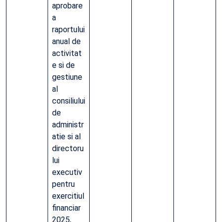
aprobare
a
raportului
anual de
activitat
e si de
gestiune
al
consiliului
de
administr
atie si al
directoru
lui
executiv
pentru
exercitiul
financiar
2025,