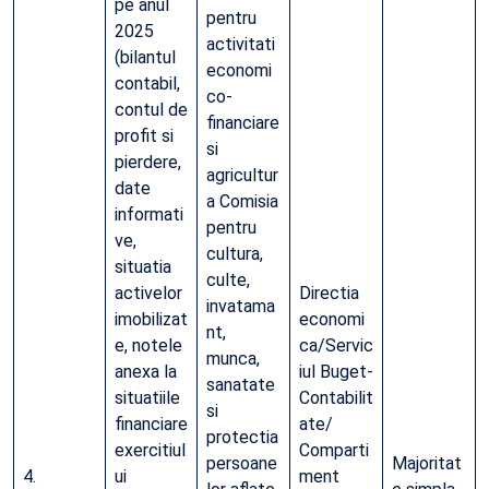
pe anul
pentru
2025
activitati
(bilantul
economi
contabil,
co-
contul de
financiare
profit si
si
pierdere,
agricultur
date
a Comisia
informati
pentru
ve,
cultura,
situatia
culte,
activelor
Directia
invatama
imobilizat
economi
nt,
e, notele
ca/Servic
munca,
anexa la
iul Buget-
sanatate
situatiile
Contabilit
si
financiare
ate/
protectia
exercitiul
Comparti
persoane
Majoritat
4.
ui
ment