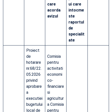
care
ui care
acorda
intocme
avizul
ste
raportul
de
specialit
ate
Proiect
de
Comisia
hotarare
pentru
nr.68/22.
activitati
05.2026
economi
privind
co-
aprobare
financiare
a
si
executiei
agricultur
bugetului
a Comisia
local de
pentru