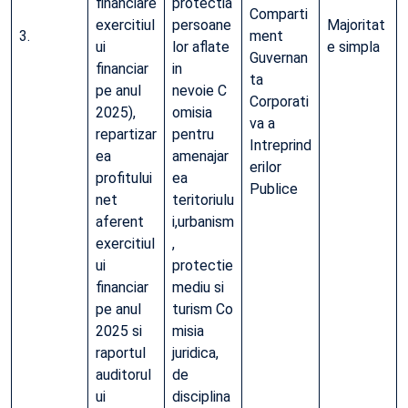
financiare
protectia
Comparti
exercitiul
persoane
Majoritat
3.
ment
ui
lor aflate
e simpla
Guvernan
financiar
in
ta
pe anul
nevoie C
Corporati
2025),
omisia
va a
repartizar
pentru
Intreprind
ea
amenajar
erilor
profitului
ea
Publice
net
teritoriulu
aferent
i,urbanism
exercitiul
,
ui
protectie
financiar
mediu si
pe anul
turism Co
2025 si
misia
raportul
juridica,
auditorul
de
ui
disciplina