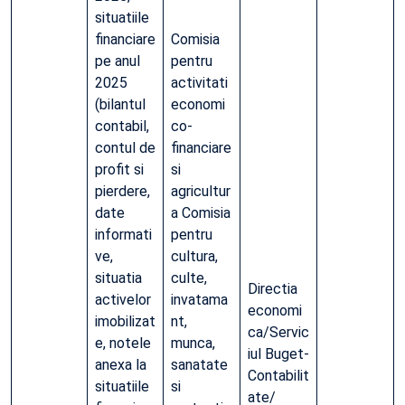
situatiile
financiare
Comisia
pe anul
pentru
2025
activitati
(bilantul
economi
contabil,
co-
contul de
financiare
profit si
si
pierdere,
agricultur
date
a Comisia
informati
pentru
ve,
cultura,
situatia
culte,
Directia
activelor
invatama
economi
imobilizat
nt,
ca/Servic
e, notele
munca,
iul Buget-
anexa la
sanatate
Contabilit
situatiile
si
ate/