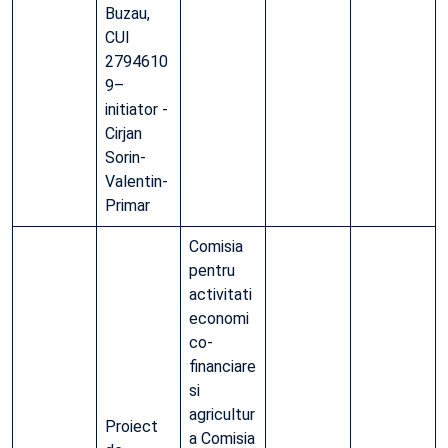
Buzau,
CUI
2794610
9–
initiator -
Cirjan
Sorin-
Valentin-
Primar
Comisia
pentru
activitati
economi
co-
financiare
si
agricultur
Proiect
a Comisia