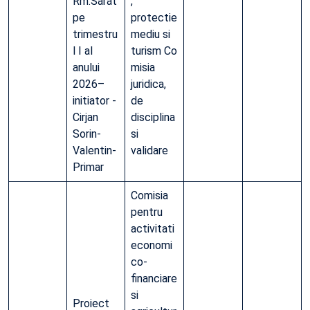
Rm.Sarat
,
pe
protectie
trimestru
mediu si
l I al
turism Co
anului
misia
2026–
juridica,
initiator -
de
Cirjan
disciplina
Sorin-
si
Valentin-
validare
Primar
Comisia
pentru
activitati
economi
co-
financiare
si
Proiect