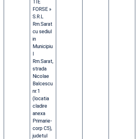
TIE
FORSE »
S.R.L
Rm.Sarat
cu sediul
in
Municipiu
l
Rm.Sarat,
strada
Nicolae
Balcescu
nr.1
(locatia
cladire
anexa
Primarie-
corp C5),
judetul