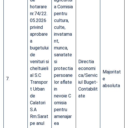
hotarare
a Comisia
nr.74/22.
pentru
05.2026
cultura,
privind
culte,
aprobare
invatama
a
nt,
bugetului
munca,
de
sanatate
venituri si
si
Directia
cheltuieli
protectia
economi
Majoritat
al S.C
persoane
ca/Servic
7.
e
Transpor
lor aflate
iul Buget-
absoluta
t Urban
in
Contabilit
de
nevoie C
ate
Calatori
omisia
S.A
pentru
Rm.Sarat
amenajar
pe anul
ea