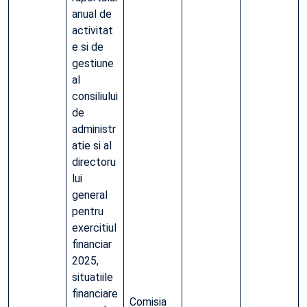
anual de
activitat
e si de
gestiune
al
consiliului
de
administr
atie si al
directoru
lui
general
pentru
exercitiul
financiar
2025,
situatiile
financiare
Comisia