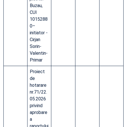
Buzau,
CUI
1015288
0–
initiator -
Cirjan
Sorin-
Valentin-
Primar
Proiect
de
hotarare
nr.71/22.
05.2026
privind
aprobare
a
raportului