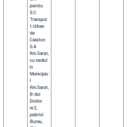
pentru
S.C
Transpor
t Urban
de
Calatori
S.A
Rm.Sarat,
cu sediul
in
Municipiu
l
Rm.Sarat,
B-dul
Eroilor
nr.2,
judetul
Buzau,