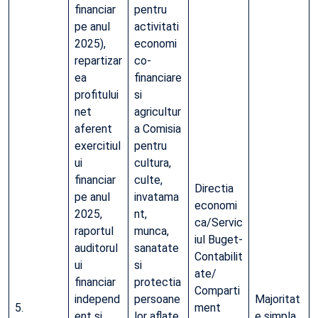
financiar
pentru
pe anul
activitati
2025),
economi
repartizar
co-
ea
financiare
profitului
si
net
agricultur
aferent
a Comisia
exercitiul
pentru
ui
cultura,
financiar
culte,
Directia
pe anul
invatama
economi
2025,
nt,
ca/Servic
raportul
munca,
iul Buget-
auditorul
sanatate
Contabilit
ui
si
ate/
financiar
protectia
Comparti
independ
persoane
Majoritat
5.
ment
ent si
lor aflate
e simpla