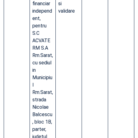
financiar
si
independ
validare
ent,
pentru
S.C
ACVATE
RM S.A
Rm.Sarat,
cu sediul
in
Municipiu
l
Rm.Sarat,
strada
Nicolae
Balcescu
, bloc 1B,
parter,
judetul