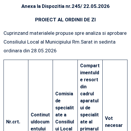
Anexa la Dispozitia nr.245/ 22.05.2026
PROIECT AL ORDINII DE ZI
Cuprinzand materialele propuse spre analiza si aprobare
Consiliului Local al Municipiului Rm.Sarat in sedinta
ordinara din 28.05.2026
Compart
imentul
d
e resort
din
Comisia
cadrul
de
aparatul
specialit
ui de
Continut
ate a
specialit
Vot
Nr.
crt.
ul
docum
Consiliul
ate al
necesar
entului
ui Local
primarul