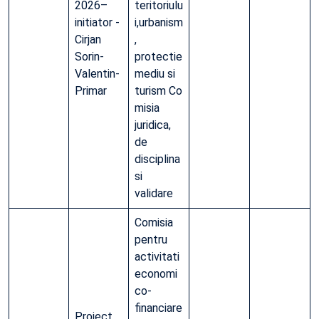
2026–
teritoriulu
initiator -
i,urbanism
Cirjan
,
Sorin-
protectie
Valentin-
mediu si
Primar
turism Co
misia
juridica,
de
disciplina
si
validare
Comisia
pentru
activitati
economi
co-
financiare
Proiect