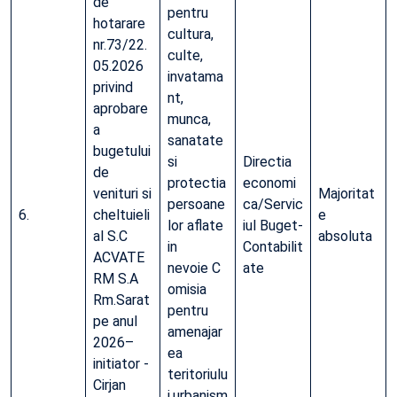
de
pentru
hotarare
cultura,
nr.73/22.
culte,
05.2026
invatama
privind
nt,
aprobare
munca,
a
sanatate
bugetului
si
Directia
de
protectia
economi
venituri si
Majoritat
persoane
ca/Servic
6.
cheltuieli
e
lor aflate
iul Buget-
al S.C
absoluta
in
Contabilit
ACVATE
nevoie C
ate
RM S.A
omisia
Rm.Sarat
pentru
pe anul
amenajar
2026–
ea
initiator -
teritoriulu
Cirjan
i,urbanism