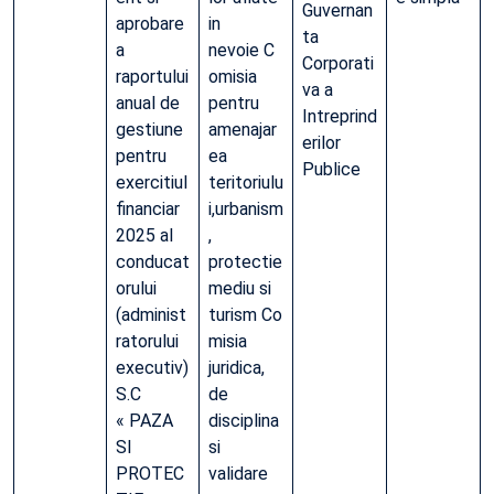
Guvernan
aprobare
in
ta
a
nevoie C
Corporati
raportului
omisia
va a
anual de
pentru
Intreprind
gestiune
amenajar
erilor
pentru
ea
Publice
exercitiul
teritoriulu
financiar
i,urbanism
2025 al
,
conducat
protectie
orului
mediu si
(administ
turism Co
ratorului
misia
executiv)
juridica,
S.C
de
« PAZA
disciplina
SI
si
PROTEC
validare