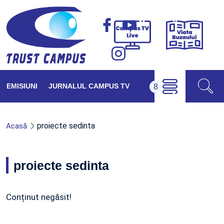
Viața
Campus
Buzăul
TV
Live
EMISIUNI
JURNALUL CAMPUS TV
proiecte sedinta
Acasă
proiecte sedinta
Conținut negăsit!