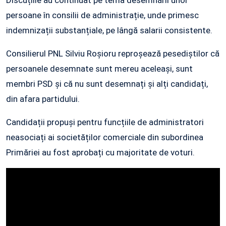
Discuțiile au continuat pe tema desemnării unor
persoane în consilii de administrație, unde primesc
indemnizații substanțiale, pe lângă salarii consistente.
Consilierul PNL Silviu Roșioru reproșează pesediștilor că
persoanele desemnate sunt mereu aceleași, sunt
membri PSD și că nu sunt desemnați și alți candidați,
din afara partidului.
Candidații propuși pentru funcțiile de administratori
neasociați ai societăților comerciale din subordinea
Primăriei au fost aprobați cu majoritate de voturi.