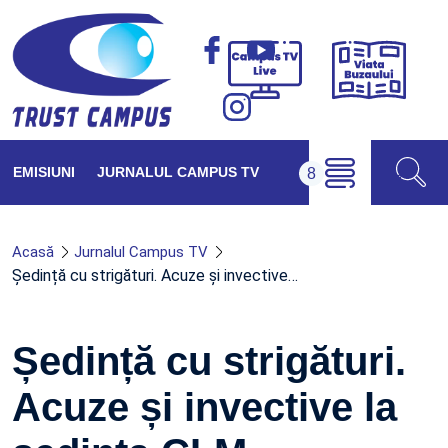
Viața
Campus
Buzăul
TV
Live
EMISIUNI
JURNALUL CAMPUS TV
Acasă
Jurnalul Campus TV
Ședință cu strigături. Acuze și invective…
Ședință cu strigături.
Acuze și invective la