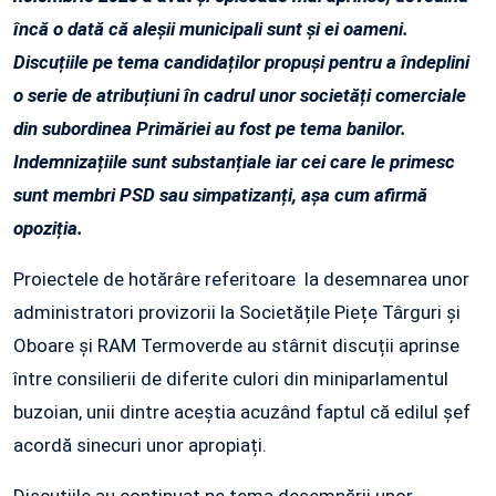
încă o dată că aleșii municipali sunt și ei oameni.
Discuțiile pe tema candidaților propuși pentru a îndeplini
o serie de atribuțiuni în cadrul unor societăți comerciale
din subordinea Primăriei au fost pe tema banilor.
Indemnizațiile sunt substanțiale iar cei care le primesc
sunt membri PSD sau simpatizanți, așa cum afirmă
opoziția.
Proiectele de hotărâre referitoare la desemnarea unor
administratori provizorii la Societățile Piețe Târguri și
Oboare și RAM Termoverde au stârnit discuții aprinse
între consilierii de diferite culori din miniparlamentul
buzoian, unii dintre aceștia acuzând faptul că edilul șef
acordă sinecuri unor apropiați.