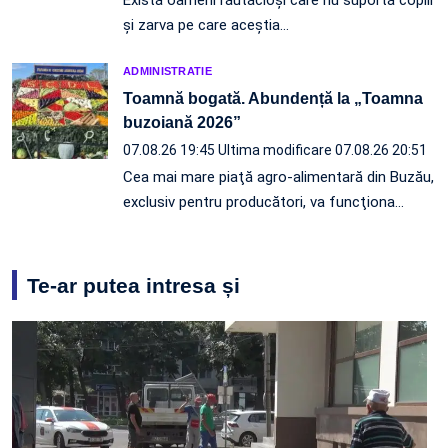
Există oameni răutăcioși care nu suportă copiii
și zarva pe care aceștia…
ADMINISTRATIE
Toamnă bogată. Abundență la „Toamna
buzoiană 2026”
07.08.26 19:45
Ultima modificare 07.08.26 20:51
Cea mai mare piaţă agro-alimentară din Buzău,
exclusiv pentru producători, va funcţiona…
Te-ar putea intresa și