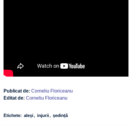
Publicat de:
Corneliu Floriceanu
Editat de:
Corneliu Floriceanu
Etichete:
aleși
injurii
ședință