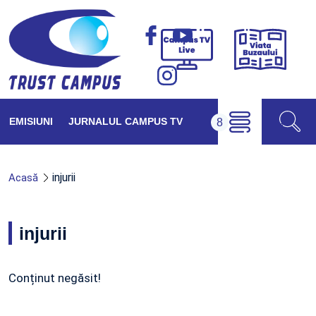
Viața
Campus
Buzăul
TV
Live
EMISIUNI
JURNALUL CAMPUS TV
injurii
Acasă
injurii
Conținut negăsit!