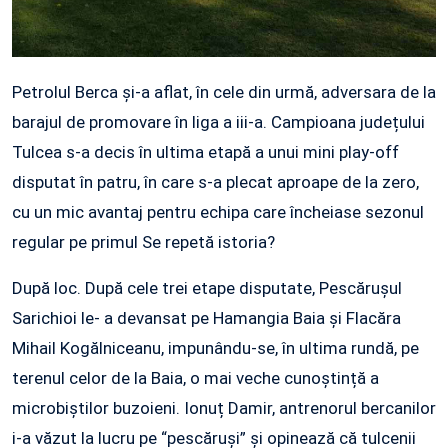
Petrolul Berca și-a aflat, în cele din urmă, adversara de la
barajul de promovare în liga a iii-a. Campioana județului
Tulcea s-a decis în ultima etapă a unui mini play-off
disputat în patru, în care s-a plecat aproape de la zero,
cu un mic avantaj pentru echipa care încheiase sezonul
regular pe primul Se repetă istoria?
După loc. După cele trei etape disputate, Pescărușul
Sarichioi le- a devansat pe Hamangia Baia și Flacăra
Mihail Kogălniceanu, impunându-se, în ultima rundă, pe
terenul celor de la Baia, o mai veche cunoștință a
microbiștilor buzoieni. Ionuț Damir, antrenorul bercanilor
i-a văzut la lucru pe “pescăruși” și opinează că tulcenii