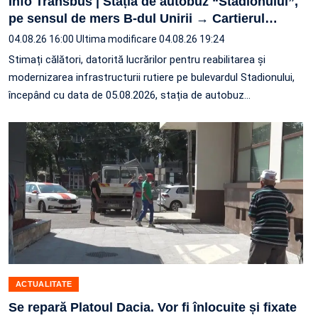
Info Transbus | Stația de autobuz “Stadionului”,
pe sensul de mers B-dul Unirii → Cartierul
…
04.08.26 16:00
Ultima modificare 04.08.26 19:24
Stimați călători, datorită lucrărilor pentru reabilitarea și
modernizarea infrastructurii rutiere pe bulevardul Stadionului,
începând cu data de 05.08.2026, stația de autobuz
…
ACTUALITATE
Se repară Platoul Dacia. Vor fi înlocuite și fixate